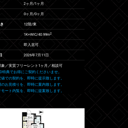
2ヶ月
/
1ヶ月
0ヶ月
/
0ヶ月
向き
12階/東
2
1K+WIC/40.99m
即入居可
日
2026年7月11日
室対象／実質フリーレント1ヶ月／相談可
 FIND特典でお得にご契約くださいませ。
安値での契約を、即時に提示致します。
用のお見積りを、即時に案内致します。
リモート内覧を、即時に提案致します。