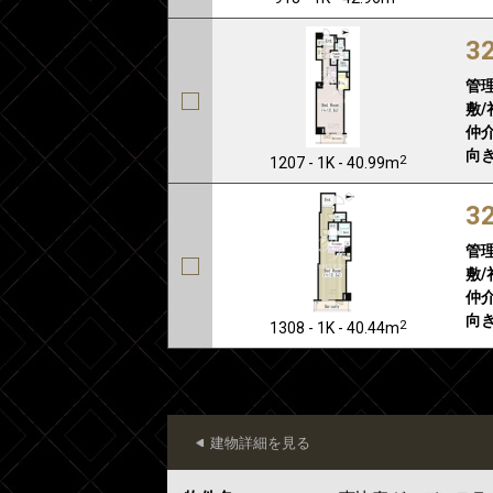
3
管
敷/
仲介
向き
2
1207 - 1K - 40.99m
3
管
敷/
仲介
向き
2
1308 - 1K - 40.44m
建物詳細を見る