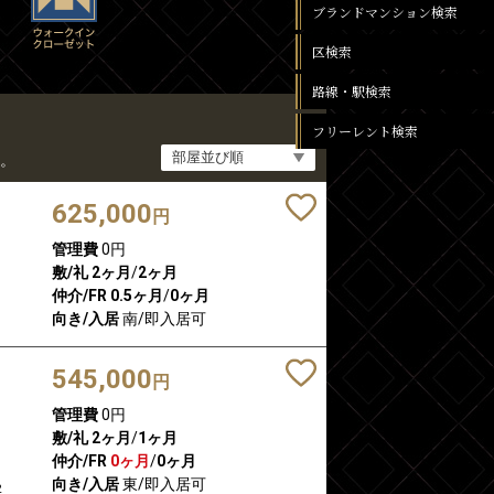
ブランドマンション検索
区検索
路線・駅検索
フリーレント検索
。
625,000
円
管理費
0円
敷/礼
2ヶ月
/
2ヶ月
仲介/FR
0.5ヶ月
/
0ヶ月
向き/入居
南/即入居可
545,000
円
管理費
0円
敷/礼
2ヶ月
/
1ヶ月
仲介/FR
0ヶ月
/
0ヶ月
向き/入居
東/即入居可
2