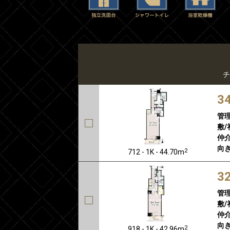
チ
3
管
敷/
仲介
向き
2
712 - 1K - 44.70m
3
管
敷/
仲介
向き
2
918 - 1K - 42.96m