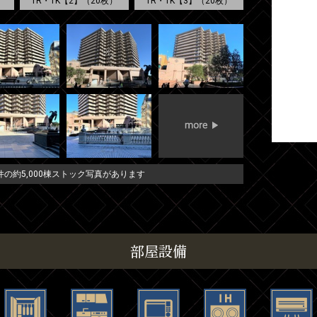
1R・1K【2】（20枚）
1R・1K【3】（20枚）
の約5,000棟ストック写真があります
部屋設備