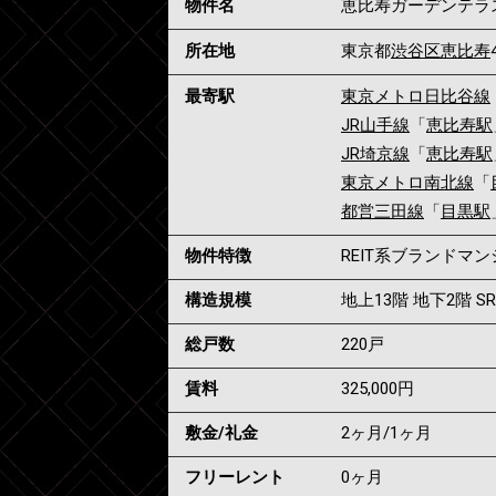
物件名
恵比寿ガーデンテラ
所在地
東京都
渋谷区
恵比寿
最寄駅
東京メトロ日比谷線
JR山手線
「
恵比寿駅
JR埼京線
「
恵比寿駅
東京メトロ南北線
「
都営三田線
「
目黒駅
物件特徴
REIT系ブランドマ
構造規模
地上13階 地下2階 S
総戸数
220戸
賃料
325,000
円
敷金/礼金
2ヶ月
/
1ヶ月
フリーレント
0ヶ月