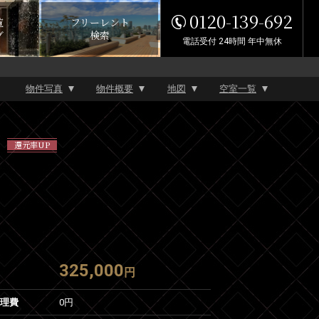
0120-139-692
覧
フリーレント
グ
検索
電話受付 24時間 年中無休
物件写真
物件概要
地図
空室一覧
還元率UP
325,000
円
管理費
0円