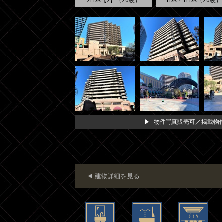
2LDK【2】（20枚）
1DK・1LDK（20枚）
物件写真販売可／掲載物件
建物詳細を見る