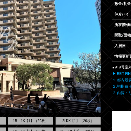
敷金/礼金
仲介/FR
所在階/
間取/面積
入居日
情報更新
■918号
▶ REIT
１.都内最
２.初期費
３.内覧・
1R・1K【1】（20枚）
2LDK【1】（20枚）