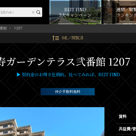
REIT FIND
週間／閲
5大キャンペーン
ランキン
番館
1207
5名／閲覧済
寿ガーデンテラス弐番館 1207
▶ 契約金のお得さ圧倒的。比べてみれば、REIT FIND
仲介手数料無料
賃料
共益費/