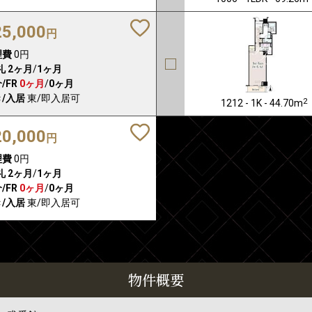
25,000
円
理費
0円
礼
2ヶ月
/
1ヶ月
/FR
0ヶ月
/
0ヶ月
/入居
東/即入居可
2
1212 - 1K - 44.70m
20,000
円
理費
0円
礼
2ヶ月
/
1ヶ月
/FR
0ヶ月
/
0ヶ月
/入居
東/即入居可
物件概要