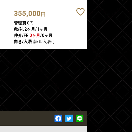
355,000
円
管理費
0円
敷/礼
2ヶ月
/
1ヶ月
仲介/FR
0ヶ月
/
0ヶ月
向き/入居
南/即入居可