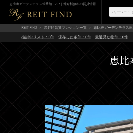
恵比寿ガーデンテラス弐番館 1207｜仲介料無料の賃貸情報
REIT FIND
渋谷区賃貸マンション一覧
恵比寿ガーデンテラス弐
検討中リスト：
0
件
保存した条件：
0
件
最近見た物件：
0
件
恵比