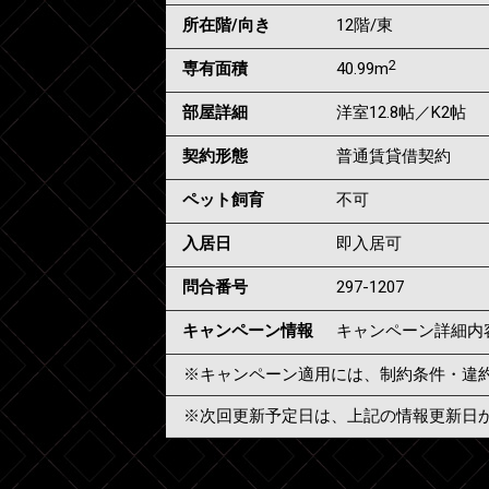
所在階/向き
12階/東
2
専有面積
40.99m
部屋詳細
洋室12.8帖／K2帖
契約形態
普通賃貸借契約
ペット飼育
不可
入居日
即入居可
問合番号
297-1207
キャンペーン情報
キャンペーン詳細内
※キャンペーン適用には、制約条件・違
※次回更新予定日は、上記の情報更新日