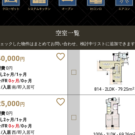
空室一覧
ェックした物件はまとめてお問い合わせ、検討中リストに追加できます
40,000
円
理費
0円
礼
2ヶ月
/
1ヶ月
/FR
0ヶ月
/
0ヶ月
/入居
南/即入居可
2
814 - 2LDK - 79.25m
25,000
円
理費
0円
礼
2ヶ月
/
1ヶ月
/FR
0ヶ月
/
0ヶ月
/入居
西/即入居可
1006 - 1LDK - 69.26m