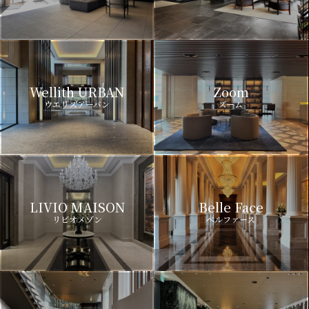
Wellith URBAN
Zoom
ウエリスアーバン
ズーム
LIVIO MAISON
Belle Face
リビオメゾン
ベルファース