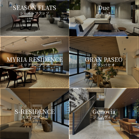
SEASON FLATS
Due
シーズンフラッツ
ドゥーエ
MYRIA RESIDENCE
GRAN PASEO
ミリアレジデンス
グランパセオ
S-RESIDENCE
Genovia
エスレジデンス
ジェノヴィア