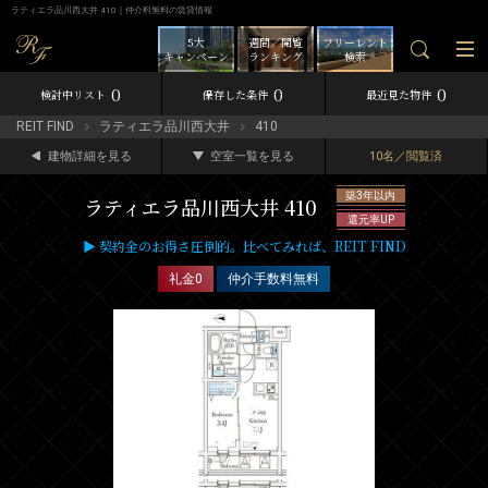
ラティエラ品川西大井 410｜仲介料無料の賃貸情報
5大
週間／閲覧
フリーレント
キャンペーン
ランキング
検索
0
0
0
検討中リスト
保存した条件
最近見た物件
REIT FIND
ラティエラ品川西大井
410
建物詳細を見る
空室一覧を見る
10名／閲覧済
築3年以内
ラティエラ品川西大井 410
還元率UP
▶ 契約金のお得さ圧倒的。比べてみれば、REIT FIND
礼金0
仲介手数料無料