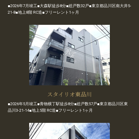
■2026年7月竣工■大森駅徒歩8分■総戸数32戸■東京都品川区南大井5-
21-8■地上8階 RC造■フリーレント1ヶ月
スタイリオ東品川
■2026年5月竣工■青物横丁駅徒歩8分■総戸数57戸■東京都品川区東
品川3-21-14■地上5階 RC造■フリーレント1ヶ月