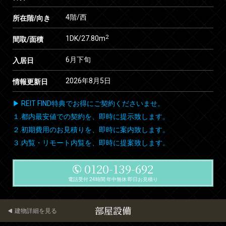
4階/西
所在階/向き
2
1DK/27.80m
間取/面積
6月下旬
入居日
2026年8月5日
情報更新日
▶ REIT FIND特典でお得にご契約くださいませ。
１.都内最安値での契約を、即時に提示致します。
２.初期費用のお見積りを、即時に案内致します。
３.内覧・リモート内覧を、即時に提案致します。
0120-139-692
電話受付 24時間 年中無休 即日お見積り
部屋設備
建物詳細を見る