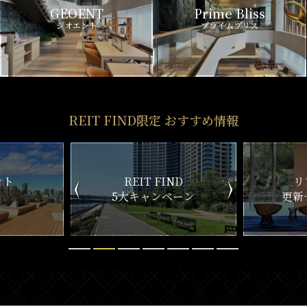
GEOENT
Prime Bliss
ジオエント
プライムブリス
REIT FIND限定 おすすめ情報
ND
リアルタイム
新
ペーン
更新一覧チェック