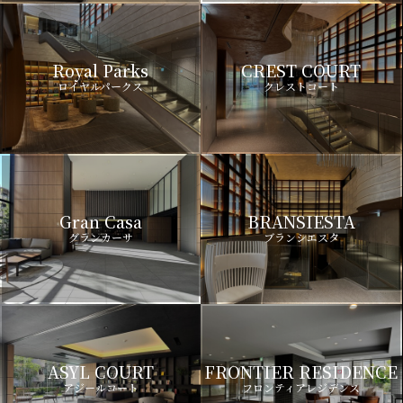
Royal Parks
CREST COURT
ロイヤルパークス
クレストコート
Gran Casa
BRANSIESTA
グランカーサ
ブランシエスタ
ASYL COURT
FRONTIER RESIDENCE
アジールコート
フロンティアレジデンス