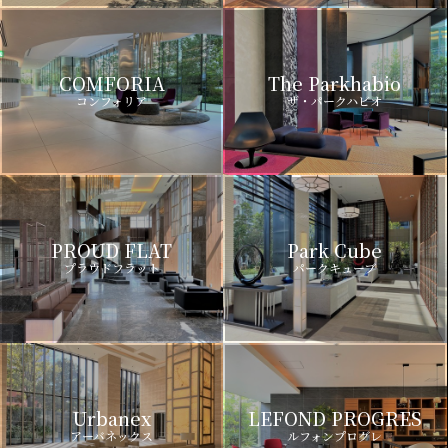
COMFORIA
The Parkhabio
コンフォリア
ザ・パークハビオ
PROUD FLAT
Park Cube
プラウドフラット
パークキューブ
Urbanex
LEFOND PROGRES
アーバネックス
ルフォンプログレ