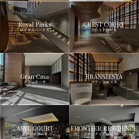
Royal Parks
CREST COURT
ロイヤルパークス
クレストコート
Gran Casa
BRANSIESTA
グランカーサ
ブランシエスタ
ASYL COURT
FRONTIER RESIDENCE
アジールコート
フロンティアレジデンス