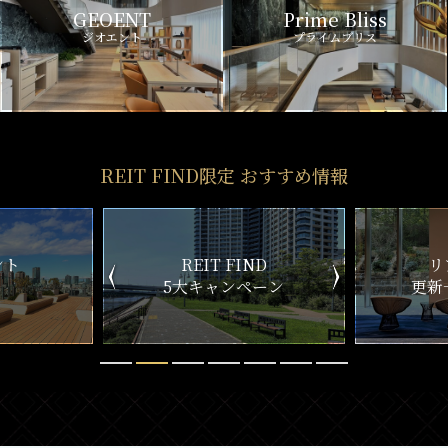
GEOENT
Prime Bliss
ジオエント
プライムブリス
REIT FIND限定 おすすめ情報
ND
リアルタイム
新
ペーン
更新一覧チェック