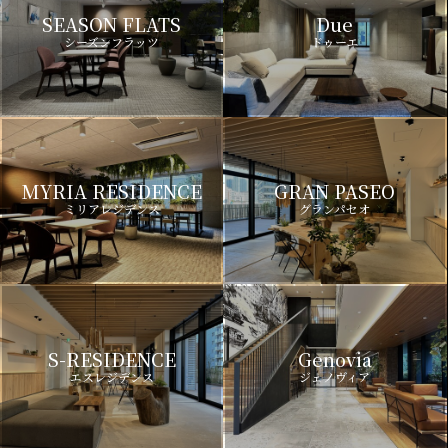
SEASON FLATS
Due
シーズンフラッツ
ドゥーエ
MYRIA RESIDENCE
GRAN PASEO
ミリアレジデンス
グランパセオ
S-RESIDENCE
Genovia
エスレジデンス
ジェノヴィア