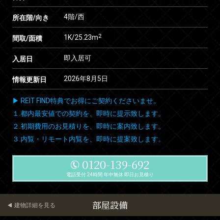
4階/西
所在階/向き
2
1K/25.23m
間取/面積
即入居可
入居日
2026年8月5日
情報更新日
▶ REIT FIND特典でお得にご契約くださいませ。
１.都内最安値での契約を、即時に提示致します。
２.初期費用のお見積りを、即時に案内致します。
３.内覧・リモート内覧を、即時に提案致します。
0120-139-692
電話受付 24時間 年中無休 即日お見積り
部屋設備
建物詳細を見る