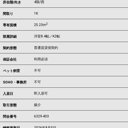
4階/西
所在階/向き
1K
間取り
2
25.23m
専有面積
洋室8.4帖／K2帖
部屋詳細
普通賃貸借契約
契約形態
利用必須
保証会社
不可
ペット飼育
不可
SOHO・事務所
即入居可
入居日
媒介
取引形態
6329-403
問合番号
2026年8月5日