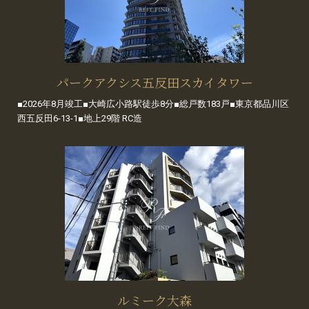
パークアクシス五反田スカイタワー
■2026年8月竣工■大崎広小路駅徒歩8分■総戸数183戸■東京都品川区
西五反田6-13-1■地上29階 RC造
ルミーク大森