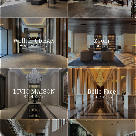
Wellith URBAN
Zoom
ウエリスアーバン
ズーム
LIVIO MAISON
Belle Face
リビオメゾン
ベルファース