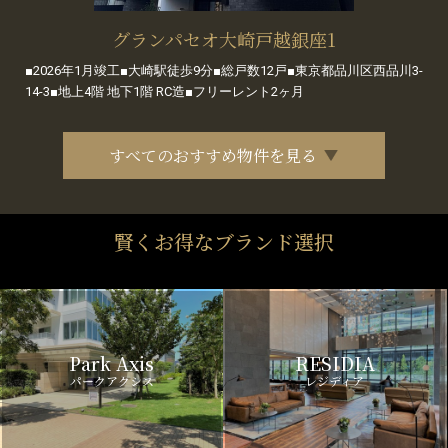
グランパセオ大崎戸越銀座1
■2026年1月竣工■大崎駅徒歩9分■総戸数12戸■東京都品川区西品川3-
14-3■地上4階 地下1階 RC造■フリーレント2ヶ月
すべてのおすすめ物件を見る
賢くお得なブランド選択
Park Axis
RESIDIA
パークアクシス
レジディア