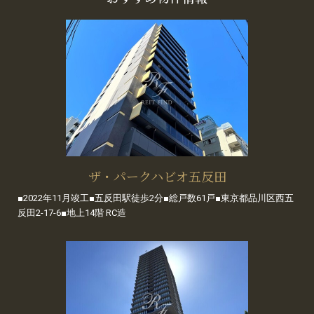
ザ・パークハビオ五反田
■2022年11月竣工■五反田駅徒歩2分■総戸数61戸■東京都品川区西五
反田2-17-6■地上14階 RC造