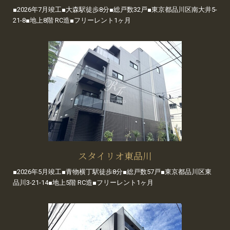
■2026年7月竣工■大森駅徒歩8分■総戸数32戸■東京都品川区南大井5-
21-8■地上8階 RC造■フリーレント1ヶ月
スタイリオ東品川
■2026年5月竣工■青物横丁駅徒歩8分■総戸数57戸■東京都品川区東
品川3-21-14■地上5階 RC造■フリーレント1ヶ月