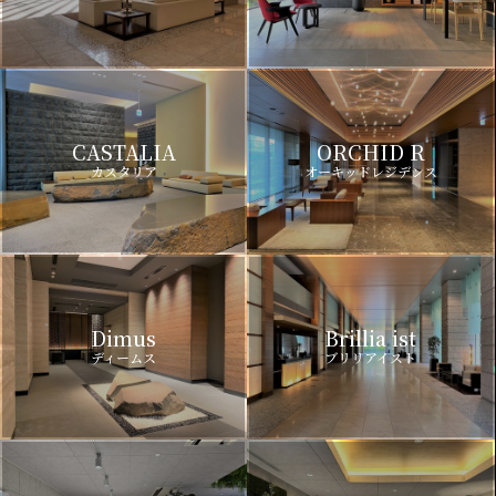
CASTALIA
ORCHID R
カスタリア
オーキッドレジデンス
Dimus
Brillia ist
ディームス
ブリリアイスト