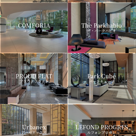
COMFORIA
The Parkhabio
コンフォリア
ザ・パークハビオ
PROUD FLAT
Park Cube
プラウドフラット
パークキューブ
Urbanex
LEFOND PROGRES
アーバネックス
ルフォンプログレ