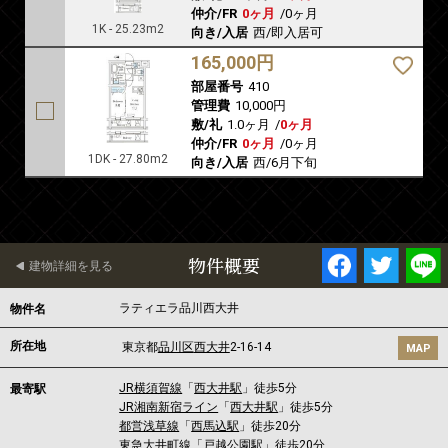
仲介/FR
0ヶ月
/
0ヶ月
1K - 25.23m2
向き/入居
西/即入居可
165,000円
部屋番号
410
管理費
10,000円
敷/礼
1.0ヶ月
/
0ヶ月
仲介/FR
0ヶ月
/
0ヶ月
1DK - 27.80m2
向き/入居
西/6月下旬
物件概要
建物詳細を見る
ラティエラ品川西大井
物件名
所在地
東京都
品川区
西大井
2-16-14
MAP
JR横須賀線
「
西大井駅
」徒歩5分
最寄駅
JR湘南新宿ライン
「
西大井駅
」徒歩5分
都営浅草線
「
西馬込駅
」徒歩20分
東急大井町線
「
戸越公園駅
」徒歩20分