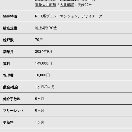
東急大井町線
「
大井町駅
」徒歩22分
REIT系ブランドマンション、デザイナーズ
物件特徴
地上4階 RC造
構造規模
70戸
総戸数
2024年9月
築年月
149,000
円
賃料
10,000円
管理費
1ヶ月
/
0ヶ月
敷金/礼金
0ヶ月
仲介手数料
0ヶ月
フリーレント
1ヶ月
更新料