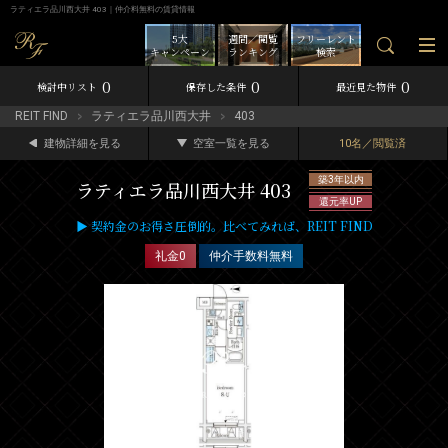
ラティエラ品川西大井 403｜仲介料無料の賃貸情報
5大
週間／閲覧
フリーレント
キャンペーン
ランキング
検索
0
0
0
検討中リスト
保存した条件
最近見た物件
REIT FIND
ラティエラ品川西大井
403
建物詳細を見る
空室一覧を見る
10名／閲覧済
築3年以内
ラティエラ品川西大井 403
還元率UP
▶ 契約金のお得さ圧倒的。比べてみれば、REIT FIND
礼金0
仲介手数料無料