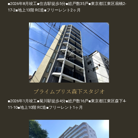
■2026年8月竣工■住吉駅徒歩5分■総戸数35戸■東京都江東区扇橋2-
17-2■地上13階 RC造■フリーレント2ヶ月
プライムブリス森下スタジオ
■2026年1月竣工■菊川駅徒歩4分■総戸数16戸■東京都江東区森下4-
11-10■地上10階 RC造■フリーレント1ヶ月