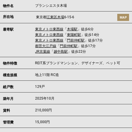
ブランシエスタ木場
物件名
所在地
東京都
江東区
木場
6-15-6
MAP
東京メトロ東西線
「
木場駅
」徒歩6分
最寄駅
東京メトロ東西線
「
東陽町駅
」徒歩14分
東京メトロ東西線
「
門前仲町駅
」徒歩17分
都営大江戸線
「
門前仲町駅
」徒歩17分
JR京葉線
「
越中島駅
」徒歩22分
REIT系ブランドマンション、デザイナーズ、ペット可
物件特徴
地上11階 RC造
構造規模
129戸
総戸数
2025年10月
築年月
210,000
円
賃料
15,000円
管理費