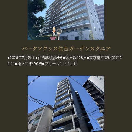
パークアクシス住吉ガーデンスクエア
■2026年7月竣工■住吉駅徒歩4分■総戸数128戸■東京都江東区猿江2-
1-11■地上11階 RC造■フリーレント1ヶ月