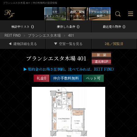
ブランシエスタ木場 401｜仲介料無料の賃貸情報
5大
週間／閲覧
フリーレント
キャンペーン
ランキング
検索
0
0
0
検討中リスト
保存した条件
最近見た物件
REIT FIND
ブランシエスタ木場
401
建物詳細を見る
空室一覧を見る
2名／閲覧済
新 築
ブランシエスタ木場 401
還元率UP
▶ 契約金のお得さ圧倒的。比べてみれば、REIT FIND
礼金0
仲介手数料無料
ペット可