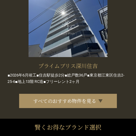
プライムブリス深川住吉
■2026年6月竣工■住吉駅徒歩2分■総戸数36戸■東京都江東区住吉2-
25-6■地上13階 RC造■フリーレント2ヶ月
すべてのおすすめ物件を見る
賢くお得なブランド選択