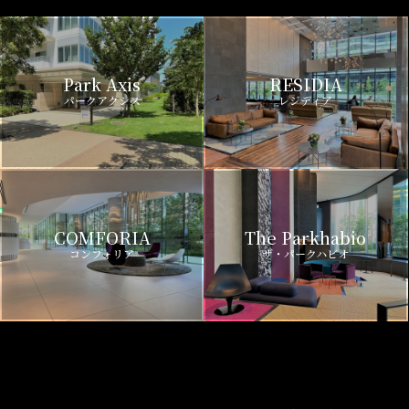
Park Axis
RESIDIA
パークアクシス
レジディア
COMFORIA
The Parkhabio
コンフォリア
ザ・パークハビオ
PROUD FLAT
Park Cube
プラウドフラット
パークキューブ