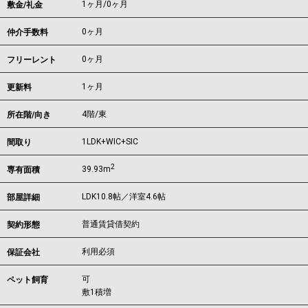
1ヶ月
/
0ヶ月
敷金/礼金
0ヶ月
仲介手数料
0ヶ月
フリーレント
1ヶ月
更新料
4階/東
所在階/向き
1LDK+WIC+SIC
間取り
2
39.93m
専有面積
LDK10.8帖／洋室4.6帖
部屋詳細
普通賃貸借契約
契約形態
利用必須
保証会社
可
ペット飼育
敷1積増