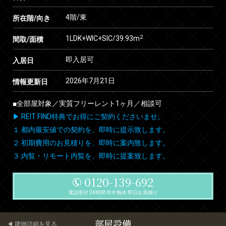
4階/東
所在階/向き
2
1LDK+WIC+SIC/39.93m
間取/面積
即入居可
入居日
2026年7月21日
情報更新日
■全部屋対象／実質フリーレント1ヶ月／相談可
▶ REIT FIND特典でお得にご契約くださいませ。
１.都内最安値での契約を、即時に提示致します。
２.初期費用のお見積りを、即時に案内致します。
３.内覧・リモート内覧を、即時に提案致します。
0120-139-692
電話受付 24時間 年中無休 即日お見積り
部屋設備
建物詳細を見る