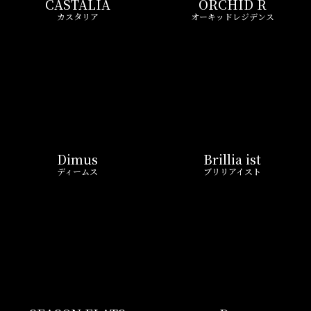
Dimus
Brillia ist
ディームス
ブリリアイスト
SEASON FLATS
Due
シーズンフラッツ
ドゥーエ
MYRIA RESIDENCE
GRAN PASEO
ミリアレジデンス
グランパセオ