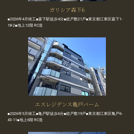
ガリシア森下6
■2026年4月竣工■森下駅徒歩4分■総戸数21戸■東京都江東区森下1-
18-2■地上12階 RC造
エスレジデンス亀戸バーム
■2026年5月竣工■亀戸駅徒歩6分■総戸数19戸■東京都江東区亀戸6-
43-11■地上6階 RC造