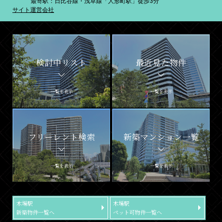
最寄駅：日比谷線・浅草線「人形町駅」徒歩3分
サイト運営会社
検討中リスト
最近見た物件
一覧を表示
一覧を表示
フリーレント検索
新築マンション一覧
一覧を表示
一覧を表示
木場駅
木場駅
新築物件一覧へ
ペット可物件一覧へ