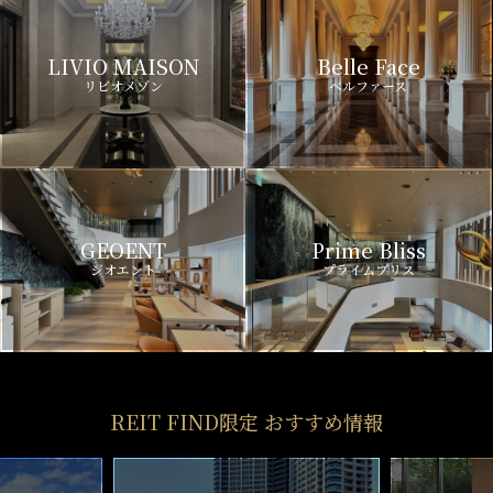
LIVIO MAISON
Belle Face
リビオメゾン
ベルファース
GEOENT
Prime Bliss
ジオエント
プライムブリス
REIT FIND限定 おすすめ情報