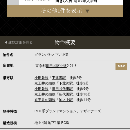
向き/入居
南東/即入居可
その他1件を表示
物件概要
建物詳細を見る
グランパセオ下北沢3
物件名
所在地
東京都
世田谷区
北沢
2-21-6
MAP
小田急線
「
下北沢駅
」徒歩2分
最寄駅
京王井の頭線
「
下北沢駅
」徒歩2分
小田急線
「
世田谷代田駅
」徒歩9分
京王井の頭線
「
新代田駅
」徒歩10分
京王井の頭線
「
池ノ上駅
」徒歩11分
REIT系ブランドマンション、デザイナーズ
物件特徴
地上4階 地下1階 RC造
構造規模