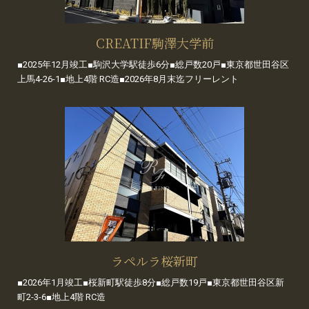
CREATIF駒澤大学前
■2025年12月竣工■駒沢大学駅徒歩6分■総戸数20戸■東京都世田谷区
上馬4-26-1■地上4階 RC造■2026年8月末迄フリーレント
ラペルラ桜新町
■2026年1月竣工■桜新町駅徒歩8分■総戸数19戸■東京都世田谷区新
町2-3-6■地上4階 RC造