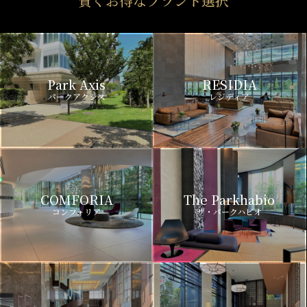
賢くお得なブランド選択
Park Axis
RESIDIA
パークアクシス
レジディア
COMFORIA
The Parkhabio
コンフォリア
ザ・パークハビオ