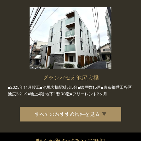
グランパセオ池尻大橋
■2025年11月竣工■池尻大橋駅徒歩5分■総戸数15戸■東京都世田谷区
池尻2-21-9■地上4階 地下1階 RC造■フリーレント2ヶ月
すべてのおすすめ物件を見る