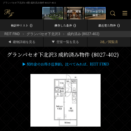
グランパセオ下北沢3 4階 成約済み物件 8027-402
5大
週間／閲覧
フリーレント
キャンペーン
ランキング
検索
0
0
0
検討中リスト
保存した条件
最近見た物件
REIT FIND
グランパセオ下北沢3
成約済み (8027-402)
建物詳細を見る
空室一覧を見る
2名／閲覧済
グランパセオ下北沢3 成約済み物件 (8027-402)
▶ 契約金のお得さ圧倒的。比べてみれば、REIT FIND