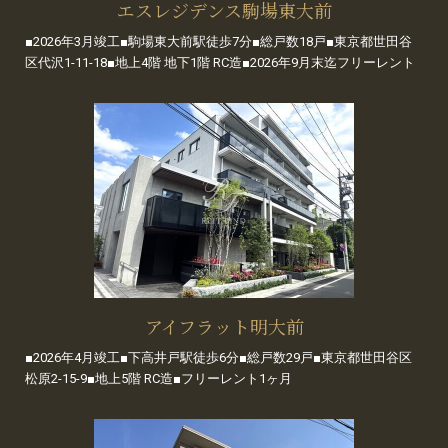
エスレジデンス駒場東大前
■2026年3月竣工■駒場東大前駅徒歩7分■総戸数18戸■東京都世田谷
区代沢1-11-18■地上4階 地下1階 RC造■2026年9月末迄フリーレント
アイフラット明大前
■2026年4月竣工■下高井戸駅徒歩6分■総戸数29戸■東京都世田谷区
松原2-15-9■地上5階 RC造■フリーレント1ヶ月