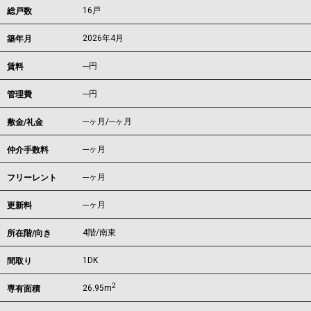
16戸
総戸数
2026年4月
築年月
---
円
賃料
---円
管理費
---ヶ月
/
---ヶ月
敷金/礼金
---ヶ月
仲介手数料
---ヶ月
フリーレント
---ヶ月
更新料
4階/南東
所在階/向き
1DK
間取り
2
26.95m
専有面積