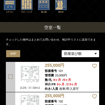
空室一覧
チェックした物件はまとめてお問い合わせ、検討中リストに追加できま
す。
MAP
MAP
MAP
MAP
MAP
255,000円
部屋番号
101
管理費
20,000円
敷/礼
0ヶ月
/
0ヶ月
仲介/FR
0ヶ月
/
2.0ヶ月
2LDK - 51.58m2
向き/入居
南東/即入居可
255,000円
部屋番号
102