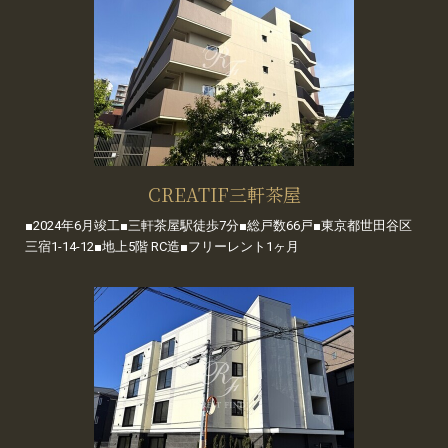
CREATIF三軒茶屋
■2024年6月竣工■三軒茶屋駅徒歩7分■総戸数66戸■東京都世田谷区
三宿1-14-12■地上5階 RC造■フリーレント1ヶ月