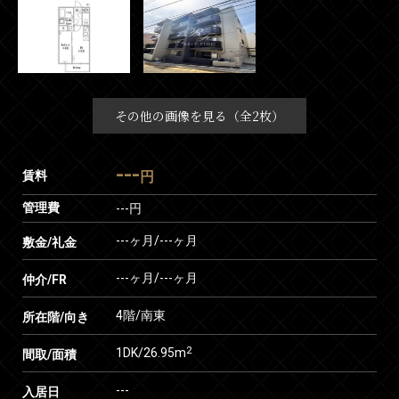
その他の画像を見る（全2枚）
---
賃料
円
管理費
---円
---ヶ月
/
---ヶ月
敷金/礼金
---ヶ月
/
---ヶ月
仲介/FR
4階/南東
所在階/向き
2
1DK/26.95m
間取/面積
---
入居日