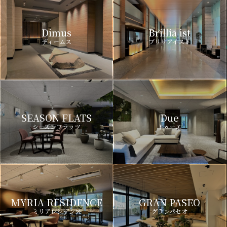
Dimus
Brillia ist
ディームス
ブリリアイスト
SEASON FLATS
Due
シーズンフラッツ
ドゥーエ
MYRIA RESIDENCE
GRAN PASEO
ミリアレジデンス
グランパセオ