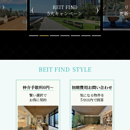
ND
リアルタイム
新
ペーン
更新一覧チェック
REIT FIND
STYLE
仲介手数料0円～
初期費用お問い合わせ
賢い選択で
気になる物件を
お得に契約
5分以内で回答