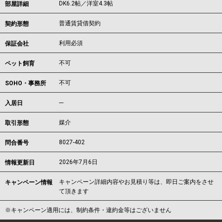
DK6.2帖／洋室4.3帖
部屋詳細
普通賃貸借契約
契約形態
利用必須
保証会社
不可
ペット飼育
不可
SOHO・事務所
---
入居日
媒介
取引形態
8027-402
問合番号
2026年7月6日
情報更新日
キャンペーン詳細内容やお見積り等は、即日ご案内をさせ
キャンペーン情報
て頂きます
※キャンペーン適用には、制約条件・違約金等はございません