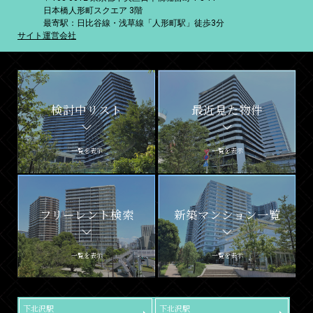
日本橋人形町スクエア 3階
最寄駅：日比谷線・浅草線「人形町駅」徒歩3分
サイト運営会社
検討中リスト
最近見た物件
一覧を表示
一覧を表示
フリーレント検索
新築マンション一覧
一覧を表示
一覧を表示
下北沢駅
下北沢駅