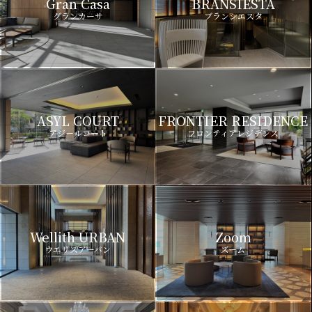
Gran Casa
BRANSIESTA
グランカーサ
ブランシエスタ
ASYL COURT
FRONTIER RESIDENCE
アジールコート
フロンティアレジデンス
Wellith URBAN
Zoom
ウエリスアーバン
ズーム