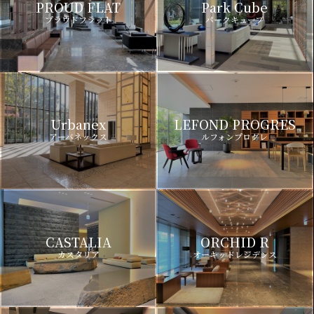
PROUD FLAT
Park Cube
プラウドフラット
パークキューブ
Urbanex
LEFOND PROGRES
アーバネックス
ルフォンプログレ
CASTALIA
ORCHID R
カスタリア
オーキッドレジデンス