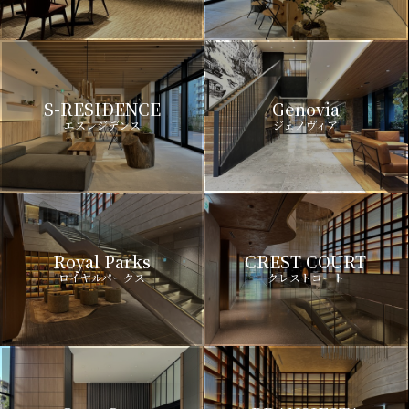
S-RESIDENCE
Genovia
エスレジデンス
ジェノヴィア
Royal Parks
CREST COURT
ロイヤルパークス
クレストコート