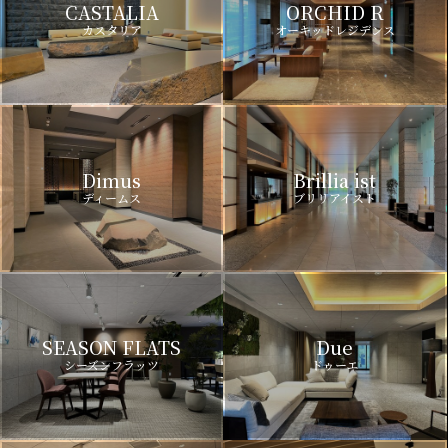
CASTALIA
ORCHID R
カスタリア
オーキッドレジデンス
Dimus
Brillia ist
ディームス
ブリリアイスト
SEASON FLATS
Due
シーズンフラッツ
ドゥーエ