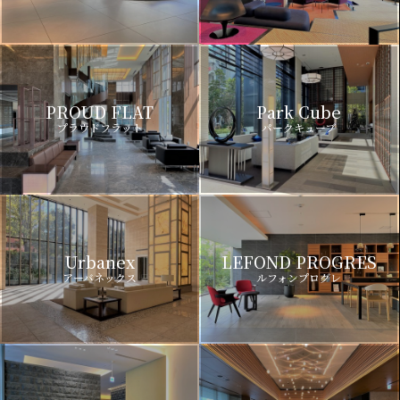
PROUD FLAT
Park Cube
プラウドフラット
パークキューブ
Urbanex
LEFOND PROGRES
アーバネックス
ルフォンプログレ