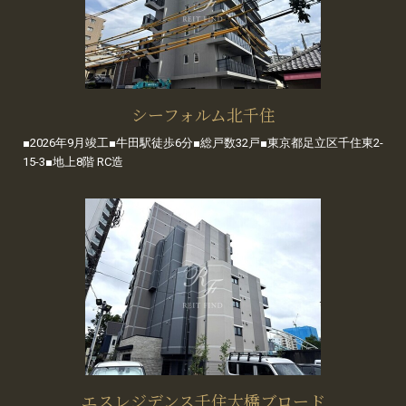
シーフォルム北千住
■2026年9月竣工■牛田駅徒歩6分■総戸数32戸■東京都足立区千住東2-
15-3■地上8階 RC造
エスレジデンス千住大橋ブロード