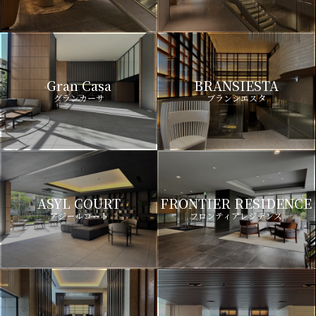
Gran Casa
BRANSIESTA
グランカーサ
ブランシエスタ
ASYL COURT
FRONTIER RESIDENCE
アジールコート
フロンティアレジデンス