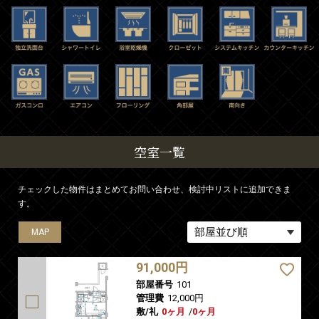
空室一覧
チェックした物件はまとめてお問い合わせ、検討中リストに追加できま
す。
MAP
MAP
MAP
MAP
MAP
91,000円
部屋番号
101
管理費
12,000円
敷/礼
0ヶ月
/
0ヶ月