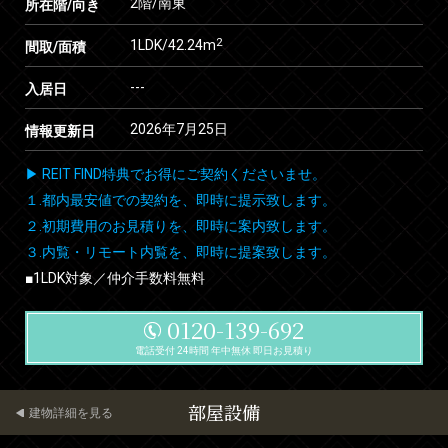
2階/南東
所在階/向き
2
1LDK/42.24m
間取/面積
---
入居日
2026年7月25日
情報更新日
▶ REIT FIND特典でお得にご契約くださいませ。
１.都内最安値での契約を、即時に提示致します。
２.初期費用のお見積りを、即時に案内致します。
３.内覧・リモート内覧を、即時に提案致します。
■1LDK対象／仲介手数料無料
0120-139-692
電話受付 24時間 年中無休 即日お見積り
部屋設備
建物詳細を見る