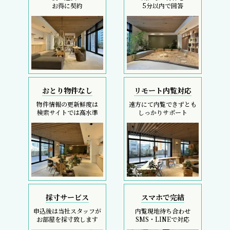
お得に契約
5分以内で回答
おとり物件なし
リモート内覧対応
物件情報の更新鮮度は
遠方にて内覧できずとも
検索サイトでは高水準
しっかりサポート
採寸サービス
スマホで完結
申込後は当社スタッフが
内覧現地待ち合わせ
お部屋を採寸致します
SMS・LINEで対応