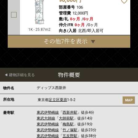
部屋番号
106
管理費
12,000円
敷/礼
0ヶ月
/
0ヶ月
仲介/FR
0ヶ月
/
0ヶ月
1K - 25.87m2
向き/入居
北西/即入居可
その他7件を表示
物件概要
建物詳細を見る
ディップス西新井
物件名
所在地
東京都
足立区
栗原
1-5-2
MAP
東武伊勢崎線
「
西新井駅
」徒歩4分
最寄駅
東武大師線
「
大師前駅
」徒歩14分
東武伊勢崎線
「
梅島駅
」徒歩19分
東武伊勢崎線
「
竹ノ塚駅
」徒歩23分
東武伊勢崎線
「
五反野駅
」徒歩38分