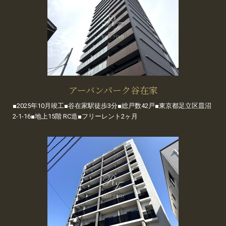
アーバンパーク谷在家
■2025年10月竣工■谷在家駅徒歩3分■総戸数42戸■東京都足立区皿沼
2-1-16■地上15階 RC造■フリーレント2ヶ月