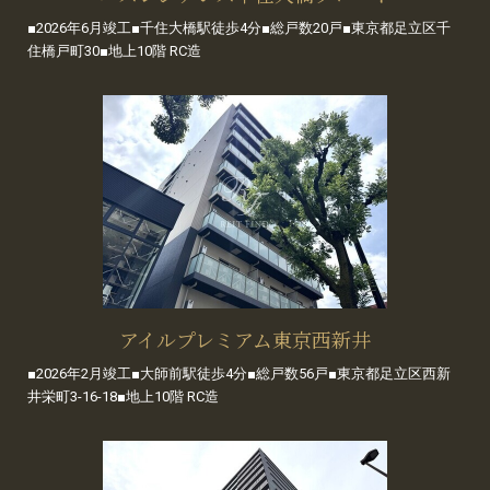
■2026年6月竣工■千住大橋駅徒歩4分■総戸数20戸■東京都足立区千
住橋戸町30■地上10階 RC造
アイルプレミアム東京西新井
■2026年2月竣工■大師前駅徒歩4分■総戸数56戸■東京都足立区西新
井栄町3-16-18■地上10階 RC造