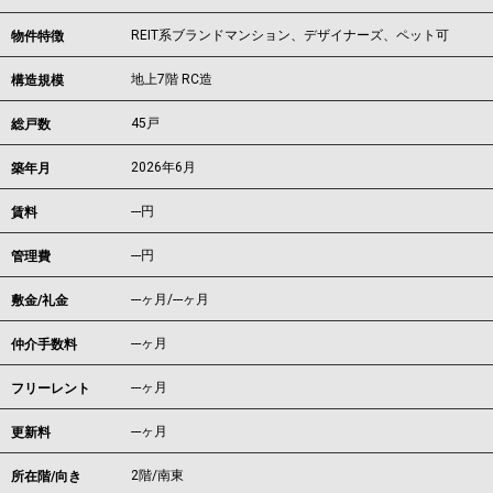
REIT系ブランドマンション、デザイナーズ、ペット可
物件特徴
地上7階 RC造
構造規模
45戸
総戸数
2026年6月
築年月
---
円
賃料
---円
管理費
---ヶ月
/
---ヶ月
敷金/礼金
---ヶ月
仲介手数料
---ヶ月
フリーレント
---ヶ月
更新料
2階/南東
所在階/向き