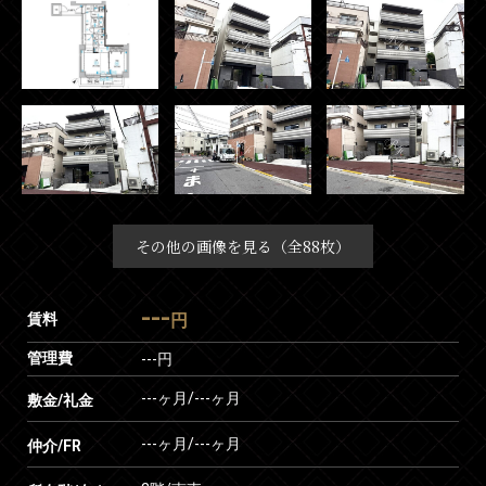
その他の画像を見る（全88枚）
---
賃料
円
管理費
---円
---ヶ月
/
---ヶ月
敷金/礼金
---ヶ月
/
---ヶ月
仲介/FR