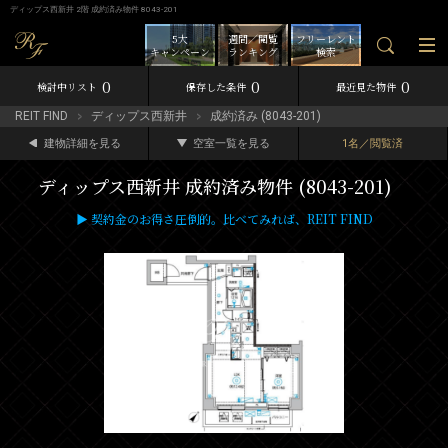
ディップス西新井 2階 成約済み物件 8043-201
5大
週間／閲覧
フリーレント
キャンペーン
ランキング
検索
0
0
0
検討中リスト
保存した条件
最近見た物件
REIT FIND
ディップス西新井
成約済み (8043-201)
建物詳細を見る
空室一覧を見る
1名／閲覧済
ディップス西新井 成約済み物件 (8043-201)
▶ 契約金のお得さ圧倒的。比べてみれば、REIT FIND