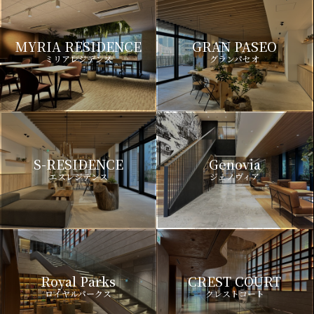
MYRIA RESIDENCE
GRAN PASEO
ミリアレジデンス
グランパセオ
S-RESIDENCE
Genovia
エスレジデンス
ジェノヴィア
Royal Parks
CREST COURT
ロイヤルパークス
クレストコート