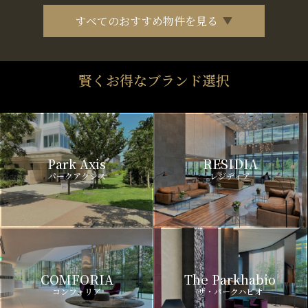
すべてのおすすめ物件を見る
賢くお得なブランド選択
Park Axis
RESIDIA
パークアクシス
レジディア
COMFORIA
The Parkhabio
コンフォリア
ザ・パークハビオ