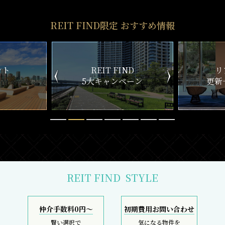
REIT FIND限定 おすすめ情報
ND
リアルタイム
新
ペーン
更新一覧チェック
REIT FIND
STYLE
仲介手数料0円～
初期費用お問い合わせ
賢い選択で
気になる物件を