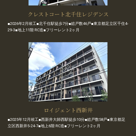
クレストコート北千住レジデンス
■2026年2月竣工■北千住駅徒歩7分■総戸数46戸■東京都足立区千住4-
29-3■地上11階 RC造■フリーレント2ヶ月
ロイジェント西新井
■2025年12月竣工■西新井大師西駅徒歩10分■総戸数58戸■東京都足
立区西新井5-24-7■地上6階 RC造■フリーレント2ヶ月