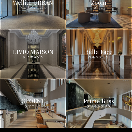
Wellith URBAN
Zoom
ウエリスアーバン
ズーム
LIVIO MAISON
Belle Face
リビオメゾン
ベルファース
GEOENT
Prime Bliss
ジオエント
プライムブリス