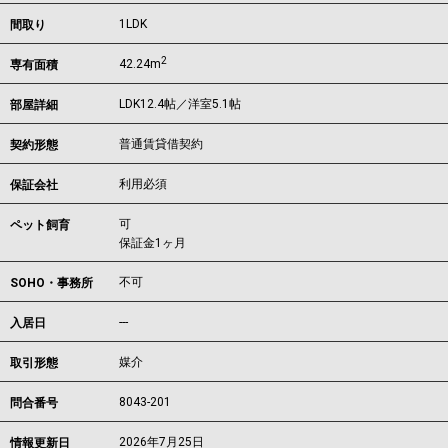
1LDK
間取り
2
42.24m
専有面積
LDK12.4帖／洋室5.1帖
部屋詳細
普通賃貸借契約
契約形態
利用必須
保証会社
可
ペット飼育
保証金1ヶ月
不可
SOHO・事務所
---
入居日
媒介
取引形態
8043-201
問合番号
2026年7月25日
情報更新日