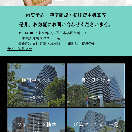
内覧予約・空室確認・初期費用概算等
是非、お気軽にお問い合わせくださいませ。
〒103-0012 東京都中央区日本橋堀留町 1-8-11
日本橋人形町スクエア 3階
最寄駅：日比谷線・浅草線「人形町駅」徒歩3分
サイト運営会社
検討中リスト
最近見た物件
一覧を表示
一覧を表示
フリーレント検索
新築マンション一覧