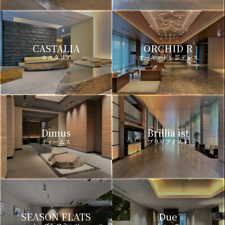
CASTALIA
ORCHID R
カスタリア
オーキッドレジデンス
Dimus
Brillia ist
ディームス
ブリリアイスト
SEASON FLATS
Due