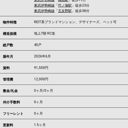
東武伊勢崎線
「
梅島駅
」徒歩19分
東武伊勢崎線
「
竹ノ塚駅
」徒歩23分
東武伊勢崎線
「
五反野駅
」徒歩38分
REIT系ブランドマンション、デザイナーズ、ペット可
物件特徴
地上7階 RC造
構造規模
45戸
総戸数
2026年6月
築年月
91,500
円
賃料
12,000円
管理費
0ヶ月
/
0ヶ月
敷金/礼金
0ヶ月
仲介手数料
0ヶ月
フリーレント
1.5ヶ月
更新料