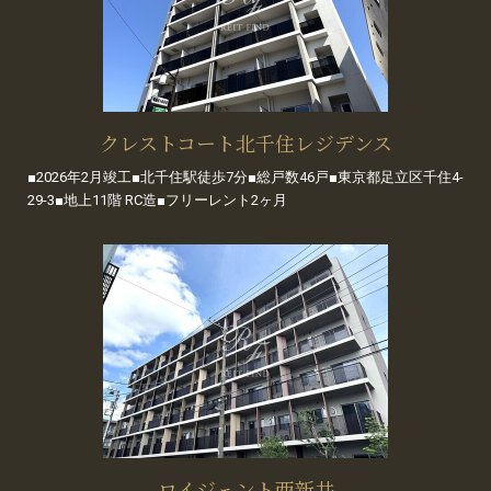
クレストコート北千住レジデンス
■2026年2月竣工■北千住駅徒歩7分■総戸数46戸■東京都足立区千住4-
29-3■地上11階 RC造■フリーレント2ヶ月
ロイジェント西新井