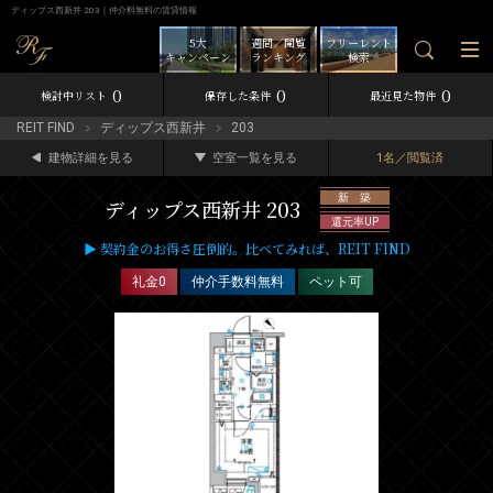
ディップス西新井 203｜仲介料無料の賃貸情報
5大
週間／閲覧
フリーレント
キャンペーン
ランキング
検索
0
0
0
検討中リスト
保存した条件
最近見た物件
REIT FIND
ディップス西新井
203
建物詳細を見る
空室一覧を見る
1名／閲覧済
新 築
ディップス西新井 203
還元率UP
▶ 契約金のお得さ圧倒的。比べてみれば、REIT FIND
礼金0
仲介手数料無料
ペット可