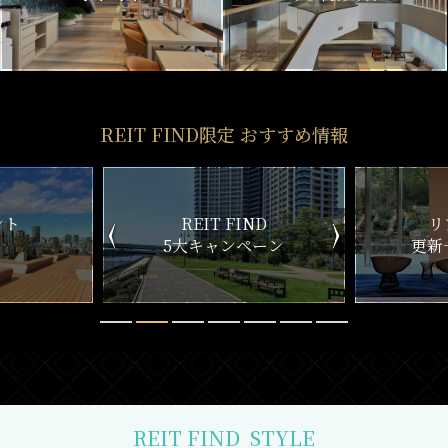
REIT FIND限定 おすすめ情報
ND
リアルタイム
新
ペーン
更新一覧チェック
REIT FIND
STYLE