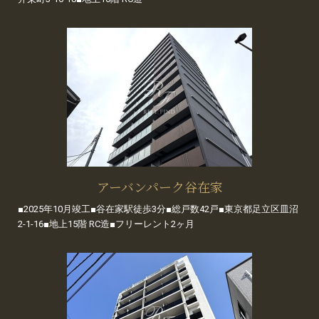
アーバンパーク谷在家
■2025年10月竣工■谷在家駅徒歩3分■総戸数42戸■東京都足立区皿沼
2-1-16■地上15階 RC造■フリーレント2ヶ月