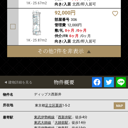
1K - 25.67m2
向き/入居
北西/即入居可
92,000円
部屋番号
306
管理費
12,000円
敷/礼
0ヶ月
/
0ヶ月
仲介/FR
0ヶ月
/
0ヶ月
1K - 25.87m2
向き/入居
北西/即入居可
その他7件を非表示
物件概要
建物詳細を見る
ディップス西新井
物件名
所在地
東京都
足立区
栗原
1-5-2
MAP
東武伊勢崎線
「
西新井駅
」徒歩4分
最寄駅
東武大師線
「
大師前駅
」徒歩14分