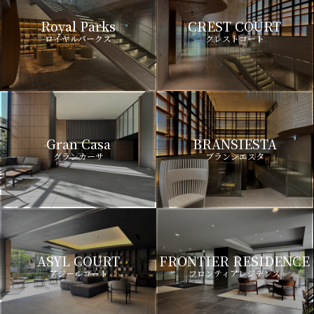
Royal Parks
CREST COURT
ロイヤルパークス
クレストコート
Gran Casa
BRANSIESTA
グランカーサ
ブランシエスタ
ASYL COURT
FRONTIER RESIDENCE
アジールコート
フロンティアレジデンス