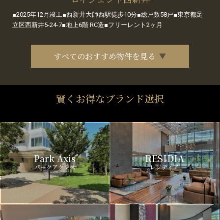
■2025年12月竣工■西新井大師西駅徒歩10分■総戸数58戸■東京都足
立区西新井5-24-7■地上6階 RC造■フリーレント2ヶ月
すべてのおすすめ物件を見る
賢くお得なブランド選択
Park Axis
RESIDIA
パークアクシス
レジディア