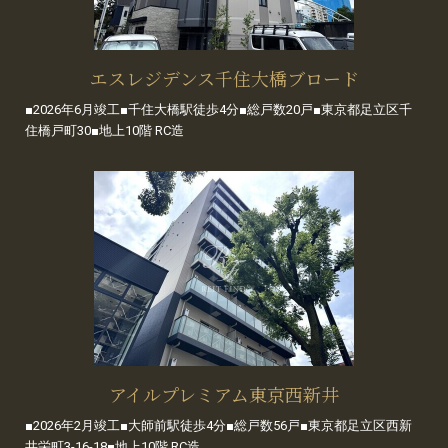
エスレジデンス千住大橋ブロード
■2026年6月竣工■千住大橋駅徒歩4分■総戸数20戸■東京都足立区千
住橋戸町30■地上10階 RC造
アイルプレミアム東京西新井
■2026年2月竣工■大師前駅徒歩4分■総戸数56戸■東京都足立区西新
井栄町3-16-18■地上10階 RC造