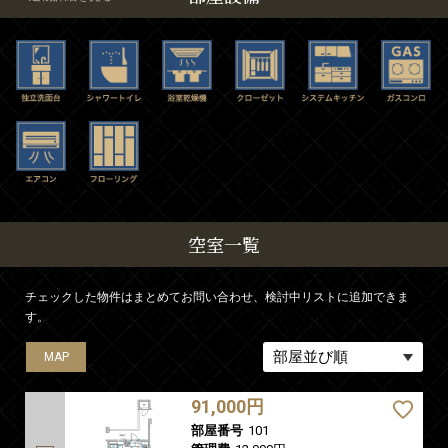
空室一覧
チェックした物件はまとめてお問い合わせ、検討中リストに追加できま
す。
MAP
MAP
MAP
MAP
MAP
MAP
MAP
MAP
MAP
MAP
MAP
MAP
91,000円
部屋番号
101