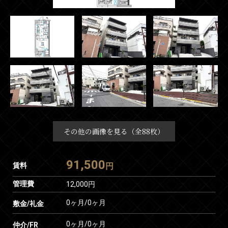
その他の画像を見る（全88枚）
91,500
賃料
円
管理費
12,000円
0ヶ月
/
0ヶ月
敷金/礼金
0ヶ月
/
0ヶ月
仲介/FR