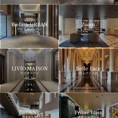
Wellith URBAN
Zoom
ウエリスアーバン
ズーム
LIVIO MAISON
Belle Face
リビオメゾン
ベルファース
GEOENT
Prime Bliss
ジオエント
プライムブリス