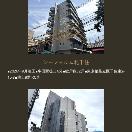
シーフォルム北千住
■2026年9月竣工■牛田駅徒歩6分■総戸数32戸■東京都足立区千住東2-
15-3■地上8階 RC造