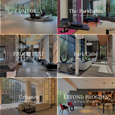
COMFORIA
The Parkhabio
コンフォリア
ザ・パークハビオ
PROUD FLAT
Park Cube
プラウドフラット
パークキューブ
Urbanex
LEFOND PROGRES
アーバネックス
ルフォンプログレ