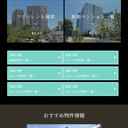
フリーレント検索
新築マンション一覧
一覧を表示
一覧を表示
西新井駅
西新井駅
新築物件一覧へ
ペット可物件一覧へ
西新井駅
西新井駅
1R～1K物件一覧へ
1DK～1LDK物件一覧へ
西新井駅
西新井駅
2K～2LDK物件一覧へ
3K～3LDK物件一覧へ
おすすめ物件情報