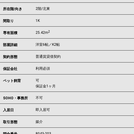
2階/北東
所在階/向き
1K
間取り
2
25.42m
専有面積
洋室6帖／K2帖
部屋詳細
普通賃貸借契約
契約形態
利用必須
保証会社
可
ペット飼育
保証金1ヶ月
不可
SOHO・事務所
即入居可
入居日
媒介
取引形態
8043-203