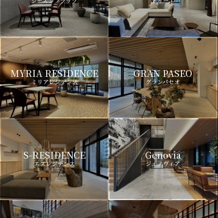
シーズンフラッツ
ドゥーエ
MYRIA RESIDENCE
GRAN PASEO
ミリアレジデンス
グランパセオ
S-RESIDENCE
Genovia
エスレジデンス
ジェノヴィア