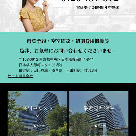
電話受付 24時間 年中無休
内覧予約・空室確認・初期費用概算等
是非、お気軽にお問い合わせくださいませ。
〒103-0012 東京都中央区日本橋堀留町 1-8-11
日本橋人形町スクエア 3階
最寄駅：日比谷線・浅草線「人形町駅」徒歩3分
サイト運営会社
検討中リスト
最近見た物件
一覧を表示
一覧を表示