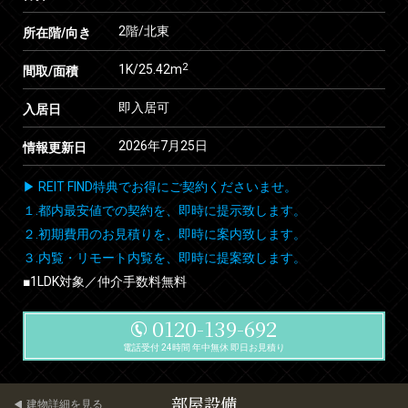
2階/北東
所在階/向き
2
1K/25.42m
間取/面積
即入居可
入居日
2026年7月25日
情報更新日
▶ REIT FIND特典でお得にご契約くださいませ。
１.都内最安値での契約を、即時に提示致します。
２.初期費用のお見積りを、即時に案内致します。
３.内覧・リモート内覧を、即時に提案致します。
■1LDK対象／仲介手数料無料
0120-139-692
電話受付 24時間 年中無休 即日お見積り
部屋設備
建物詳細を見る