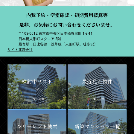
内覧予約・空室確認・初期費用概算等
是非、お気軽にお問い合わせくださいませ。
〒103-0012 東京都中央区日本橋堀留町 1-8-11
日本橋人形町スクエア 3階
最寄駅：日比谷線・浅草線「人形町駅」徒歩3分
サイト運営会社
検討中リスト
最近見た物件
一覧を表示
一覧を表示
フリーレント検索
新築マンション一覧