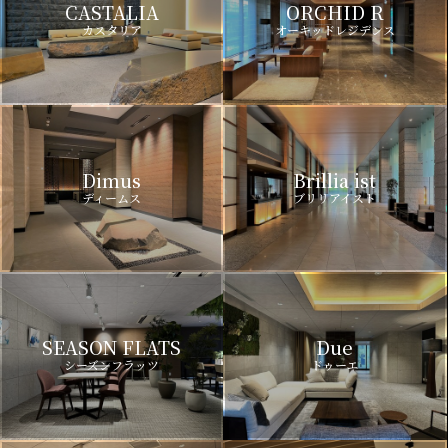
CASTALIA
ORCHID R
カスタリア
オーキッドレジデンス
Dimus
Brillia ist
ディームス
ブリリアイスト
SEASON FLATS
Due
シーズンフラッツ
ドゥーエ