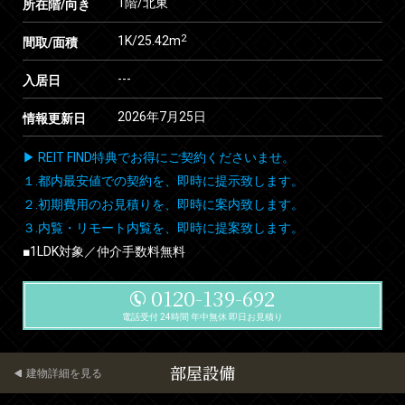
1階/北東
所在階/向き
2
1K/25.42m
間取/面積
---
入居日
2026年7月25日
情報更新日
▶ REIT FIND特典でお得にご契約くださいませ。
１.都内最安値での契約を、即時に提示致します。
２.初期費用のお見積りを、即時に案内致します。
３.内覧・リモート内覧を、即時に提案致します。
■1LDK対象／仲介手数料無料
0120-139-692
電話受付 24時間 年中無休 即日お見積り
部屋設備
建物詳細を見る