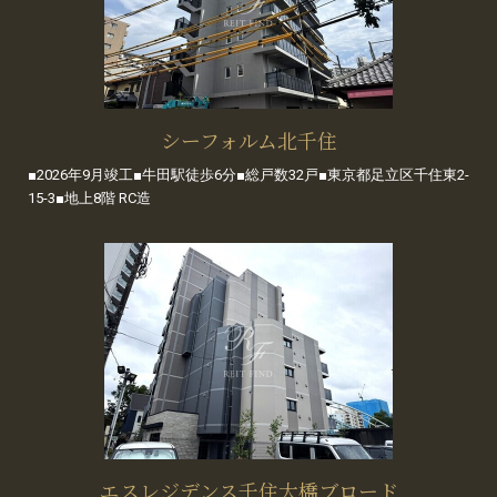
シーフォルム北千住
■2026年9月竣工■牛田駅徒歩6分■総戸数32戸■東京都足立区千住東2-
15-3■地上8階 RC造
エスレジデンス千住大橋ブロード