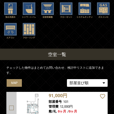
空室一覧
チェックした物件はまとめてお問い合わせ、検討中リストに追加できま
す。
MAP
MAP
MAP
MAP
MAP
91,000円
部屋番号
101
管理費
12,000円
敷/礼
0ヶ月
/
0ヶ月