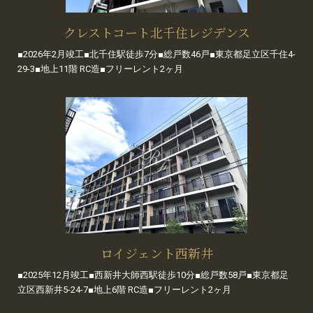
クレストコート北千住レジデンス
■2026年2月竣工■北千住駅徒歩7分■総戸数46戸■東京都足立区千住4-
29-3■地上11階 RC造■フリーレント2ヶ月
ロイジェント西新井
■2025年12月竣工■西新井大師西駅徒歩10分■総戸数58戸■東京都足
立区西新井5-24-7■地上6階 RC造■フリーレント2ヶ月