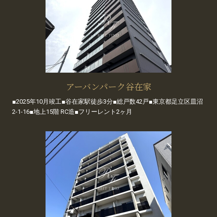
アーバンパーク谷在家
■2025年10月竣工■谷在家駅徒歩3分■総戸数42戸■東京都足立区皿沼
2-1-16■地上15階 RC造■フリーレント2ヶ月