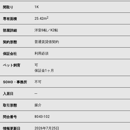
1K
間取り
2
25.42m
専有面積
洋室6帖／K2帖
部屋詳細
普通賃貸借契約
契約形態
利用必須
保証会社
可
ペット飼育
保証金1ヶ月
不可
SOHO・事務所
---
入居日
媒介
取引形態
8043-102
問合番号
2026年7月25日
情報更新日