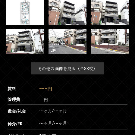
その他の画像を見る（全88枚）
---
賃料
円
管理費
---円
---ヶ月
/
---ヶ月
敷金/礼金
---ヶ月
/
---ヶ月
仲介/FR