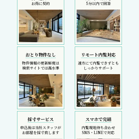
お得に契約
5分以内で回答
おとり物件なし
リモート内覧対応
物件情報の更新鮮度は
遠方にて内覧できずとも
検索サイトでは高水準
しっかりサポート
採寸サービス
スマホで完結
申込後は当社スタッフが
内覧現地待ち合わせ
お部屋を採寸致します
SMS・LINEで対応