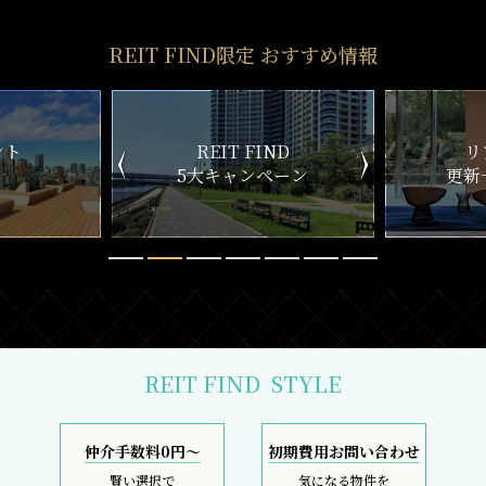
REIT FIND限定 おすすめ情報
ND
リアルタイム
新
ペーン
更新一覧チェック
REIT FIND
STYLE
仲介手数料0円～
初期費用お問い合わせ
賢い選択で
気になる物件を