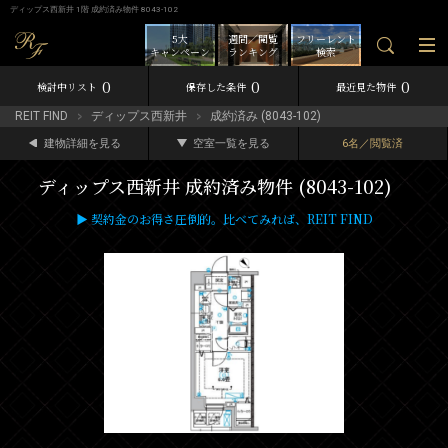
ディップス西新井 1階 成約済み物件 8043-102
5大
週間／閲覧
フリーレント
キャンペーン
ランキング
検索
0
0
0
検討中リスト
保存した条件
最近見た物件
REIT FIND
ディップス西新井
成約済み (8043-102)
建物詳細を見る
空室一覧を見る
6名／閲覧済
ディップス西新井 成約済み物件 (8043-102)
▶ 契約金のお得さ圧倒的。比べてみれば、REIT FIND