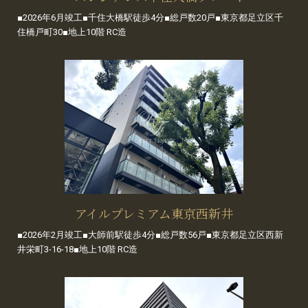
■2026年6月竣工■千住大橋駅徒歩4分■総戸数20戸■東京都足立区千
住橋戸町30■地上10階 RC造
アイルプレミアム東京西新井
■2026年2月竣工■大師前駅徒歩4分■総戸数56戸■東京都足立区西新
井栄町3-16-18■地上10階 RC造