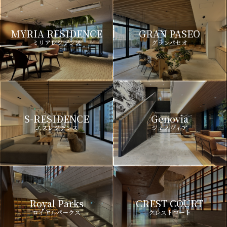
MYRIA RESIDENCE
GRAN PASEO
ミリアレジデンス
グランパセオ
S-RESIDENCE
Genovia
エスレジデンス
ジェノヴィア
Royal Parks
CREST COURT
ロイヤルパークス
クレストコート