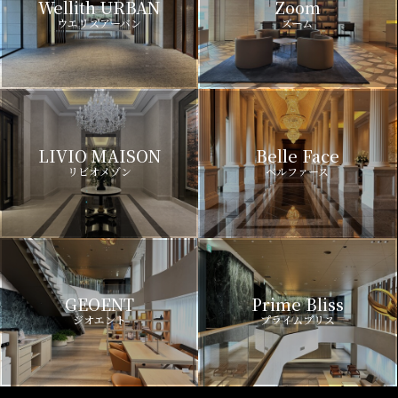
Wellith URBAN
Zoom
ウエリスアーバン
ズーム
LIVIO MAISON
Belle Face
リビオメゾン
ベルファース
GEOENT
Prime Bliss
ジオエント
プライムブリス