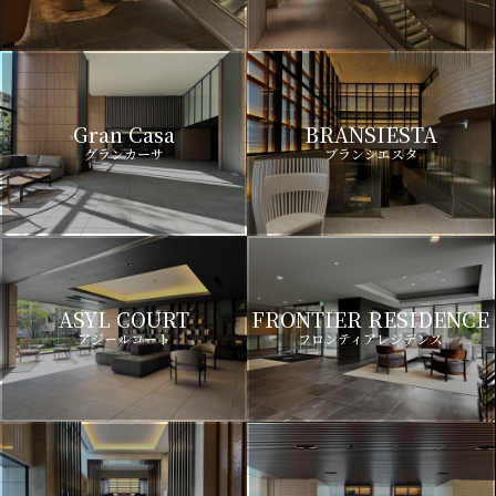
Gran Casa
BRANSIESTA
グランカーサ
ブランシエスタ
ASYL COURT
FRONTIER RESIDENCE
アジールコート
フロンティアレジデンス