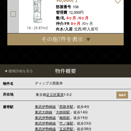
部屋番号
106
管理費
12,000円
敷/礼
0ヶ月
/
0ヶ月
仲介/FR
0ヶ月
/
0ヶ月
1K - 25.87m2
向き/入居
北西/即入居可
その他7件を表示
物件概要
建物詳細を見る
ディップス西新井
物件名
所在地
東京都
足立区
栗原
1-5-2
MAP
東武伊勢崎線
「
西新井駅
」徒歩4分
最寄駅
東武大師線
「
大師前駅
」徒歩14分
東武伊勢崎線
「
梅島駅
」徒歩19分
東武伊勢崎線
「
竹ノ塚駅
」徒歩23分
東武伊勢崎線
「
五反野駅
」徒歩38分