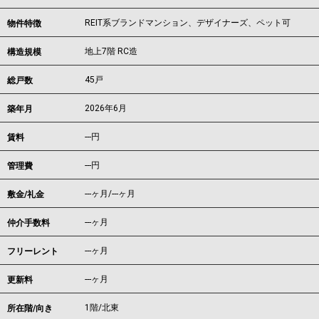
REIT系ブランドマンション、デザイナーズ、ペット可
物件特徴
地上7階 RC造
構造規模
45戸
総戸数
2026年6月
築年月
---
円
賃料
---円
管理費
---ヶ月
/
---ヶ月
敷金/礼金
---ヶ月
仲介手数料
---ヶ月
フリーレント
---ヶ月
更新料
1階/北東
所在階/向き