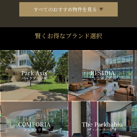
すべてのおすすめ物件を見る
賢くお得なブランド選択
Park Axis
RESIDIA
パークアクシス
レジディア
COMFORIA
The Parkhabio
コンフォリア
ザ・パークハビオ