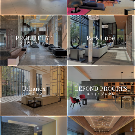
PROUD FLAT
Park Cube
プラウドフラット
パークキューブ
Urbanex
LEFOND PROGRES
アーバネックス
ルフォンプログレ