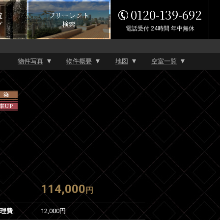
0120-139-692
覧
フリーレント
グ
検索
電話受付 24時間 年中無休
物件写真
物件概要
地図
空室一覧
 築
率UP
114,000
円
管理費
12,000円