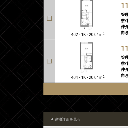
1
管
敷/
仲介
向き
2
402 - 1K - 20.04m
1
管
敷/
仲介
向き
2
404 - 1K - 20.04m
建物詳細を見る