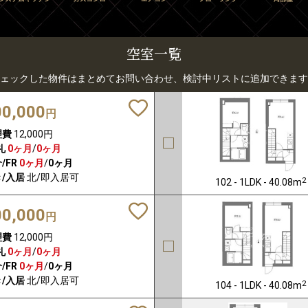
空室一覧
ェックした物件はまとめてお問い合わせ、検討中リストに追加できます
00,000
円
理費
12,000円
礼
0ヶ月
/
0ヶ月
/FR
0ヶ月
/
0ヶ月
/入居
北/即入居可
2
102 - 1LDK - 40.08m
00,000
円
理費
12,000円
礼
0ヶ月
/
0ヶ月
/FR
0ヶ月
/
0ヶ月
/入居
北/即入居可
2
104 - 1LDK - 40.08m