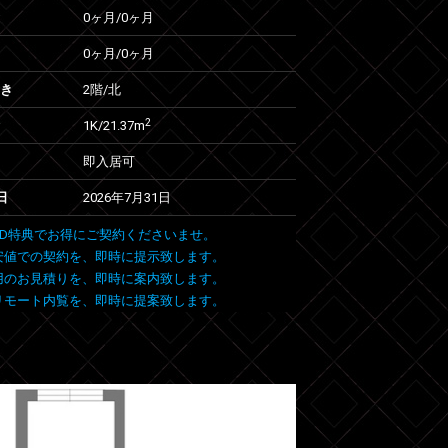
0ヶ月
/
0ヶ月
0ヶ月
/
0ヶ月
向き
2階/北
2
1K/21.37m
即入居可
日
2026年7月31日
 FIND特典でお得にご契約くださいませ。
安値での契約を、即時に提示致します。
用のお見積りを、即時に案内致します。
リモート内覧を、即時に提案致します。