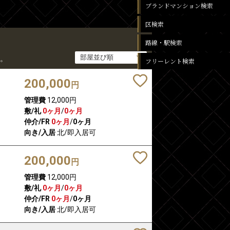
ブランドマンション検索
区検索
路線・駅検索
。
フリーレント検索
200,000
円
管理費
12,000円
敷/礼
0ヶ月
/
0ヶ月
仲介/FR
0ヶ月
/
0ヶ月
向き/入居
北/即入居可
200,000
円
管理費
12,000円
敷/礼
0ヶ月
/
0ヶ月
仲介/FR
0ヶ月
/
0ヶ月
向き/入居
北/即入居可