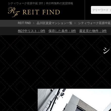
シティウォーク荏原中延 201｜仲介料無料の賃貸情報
REIT FIND
品川区賃貸マンション一覧
シティウォーク荏原中延
検討中リスト：
0
件
保存した条件：
0
件
最近見た物件：
0
件
シ