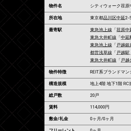
物件名
シティウォーク荏原
所在地
東京都
品川区
中延
2-
最寄駅
東急池上線
「
荏原中
東急大井町線
「
中延
東急池上線
「
戸越銀
都営浅草線
「
戸越駅
東急大井町線
「
戸越
物件特徴
REIT系ブランドマ
構造規模
地上4階 地下1階 RC
総戸数
20戸
賃料
114,000
円
敷金/礼金
0ヶ月
/
0ヶ月
フリーレント
0ヶ月