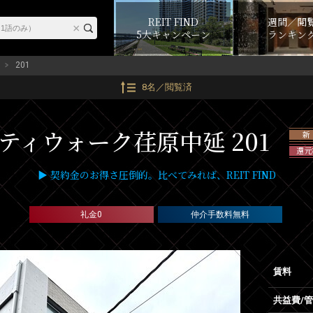
REIT FIND
週間／閲
5大キャンペーン
ランキン
201
8名／閲覧済
ティウォーク荏原中延 201
新
還元
▶ 契約金のお得さ圧倒的。比べてみれば、REIT FIND
礼金0
仲介手数料無料
賃料
共益費/