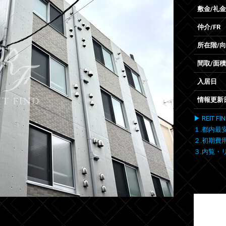
敷金/礼金
仲介/FR
所在階/
間取/面積
入居日
情報更新
▶ REIT
１.都内最
２.初期費
３.内覧・