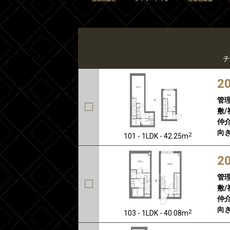
チ
2
管
敷/
仲介
向き
2
101 - 1LDK - 42.25m
2
管
敷/
仲介
向き
2
103 - 1LDK - 40.08m