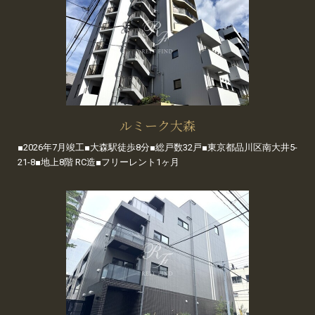
ルミーク大森
■2026年7月竣工■大森駅徒歩8分■総戸数32戸■東京都品川区南大井5-
21-8■地上8階 RC造■フリーレント1ヶ月