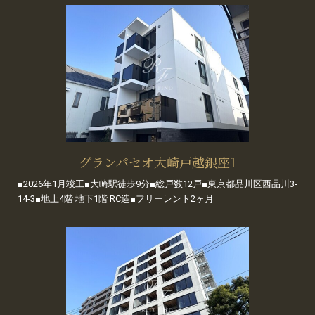
グランパセオ大崎戸越銀座1
■2026年1月竣工■大崎駅徒歩9分■総戸数12戸■東京都品川区西品川3-
14-3■地上4階 地下1階 RC造■フリーレント2ヶ月