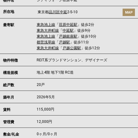
シティウォーク荏原中延
物件名
所在地
東京都
品川区
中延
2-5-10
MAP
東急池上線
「
荏原中延駅
」徒歩2分
最寄駅
東急大井町線
「
中延駅
」徒歩9分
東急池上線
「
戸越銀座駅
」徒歩10分
都営浅草線
「
戸越駅
」徒歩11分
東急大井町線
「
戸越公園駅
」徒歩12分
REIT系ブランドマンション、デザイナーズ
物件特徴
地上4階 地下1階 RC造
構造規模
20戸
総戸数
2026年5月
築年月
115,000
円
賃料
12,000円
管理費
0ヶ月
/
0ヶ月
敷金/礼金