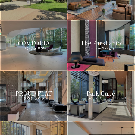
COMFORIA
The Parkhabio
コンフォリア
ザ・パークハビオ
PROUD FLAT
Park Cube
プラウドフラット
パークキューブ