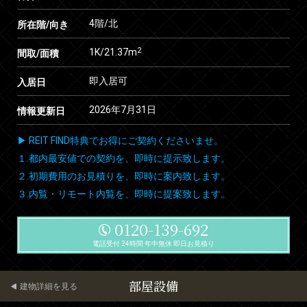
4階/北
所在階/向き
2
1K/21.37m
間取/面積
即入居可
入居日
2026年7月31日
情報更新日
▶ REIT FIND特典でお得にご契約くださいませ。
１.都内最安値での契約を、即時に提示致します。
２.初期費用のお見積りを、即時に案内致します。
３.内覧・リモート内覧を、即時に提案致します。
0120-139-692
電話受付 24時間 年中無休 即日お見積り
部屋設備
建物詳細を見る