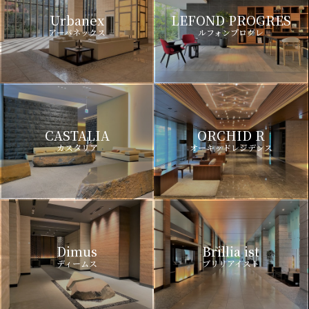
Urbanex
LEFOND PROGRES
アーバネックス
ルフォンプログレ
CASTALIA
ORCHID R
カスタリア
オーキッドレジデンス
Dimus
Brillia ist
ディームス
ブリリアイスト