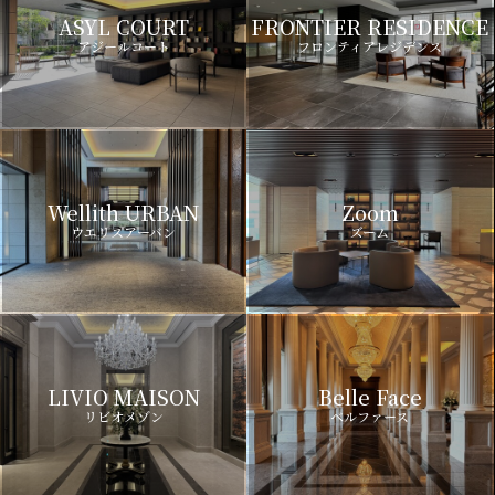
ASYL COURT
FRONTIER RESIDENCE
アジールコート
フロンティアレジデンス
Wellith URBAN
Zoom
ウエリスアーバン
ズーム
LIVIO MAISON
Belle Face
リビオメゾン
ベルファース