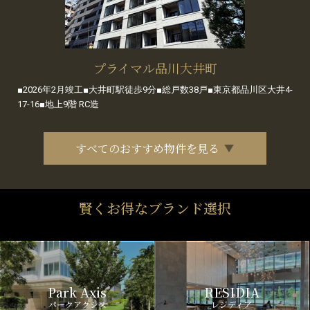
プライマル品川大井町
■2026年2月竣工■大井町駅徒歩9分■総戸数38戸■東京都品川区大井4-
17-16■地上9階 RC造
すべてのおすすめ物件を見る
賢くお得なブランド選択
Park Axis
RESIDIA
パークアクシス
レジディア