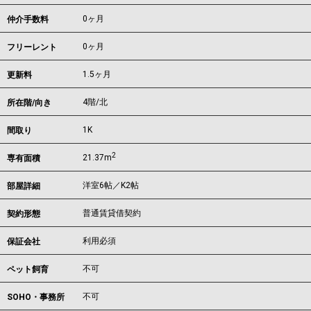
0ヶ月
仲介手数料
0ヶ月
フリーレント
1.5ヶ月
更新料
4階/北
所在階/向き
1K
間取り
2
21.37m
専有面積
洋室6帖／K2帖
部屋詳細
普通賃貸借契約
契約形態
利用必須
保証会社
不可
ペット飼育
不可
SOHO・事務所