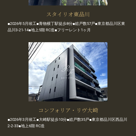
スタイリオ東品川
■2026年5月竣工■青物横丁駅徒歩8分■総戸数57戸■東京都品川区東
品川3-21-14■地上5階 RC造■フリーレント1ヶ月
コンフォリア・リヴ大崎
■2026年3月竣工■大崎駅徒歩10分■総戸数35戸■東京都品川区西品川
2-2-33■地上6階 RC造