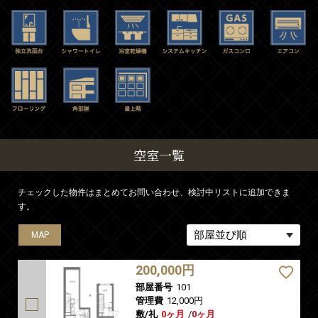
空室一覧
チェックした物件はまとめてお問い合わせ、検討中リストに追加できま
す。
MAP
MAP
MAP
MAP
MAP
MAP
MAP
MAP
MAP
MAP
MAP
MAP
MAP
MAP
MAP
MAP
MAP
MAP
MAP
MAP
200,000円
部屋番号
101
管理費
12,000円
敷/礼
0ヶ月
/
0ヶ月