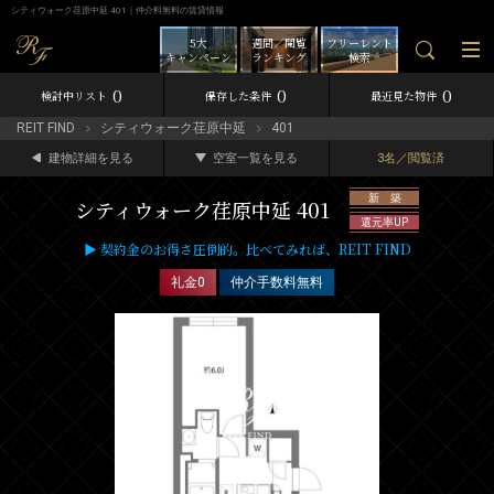
シティウォーク荏原中延 401｜仲介料無料の賃貸情報
5大
週間／閲覧
フリーレント
キャンペーン
ランキング
検索
0
0
0
検討中リスト
保存した条件
最近見た物件
REIT FIND
シティウォーク荏原中延
401
建物詳細を見る
空室一覧を見る
3名／閲覧済
新 築
シティウォーク荏原中延 401
還元率UP
▶ 契約金のお得さ圧倒的。比べてみれば、REIT FIND
礼金0
仲介手数料無料