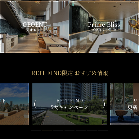
GEOENT
Prime Bliss
ジオエント
プライムブリス
REIT FIND限定 おすすめ情報
ND
リアルタイム
新
ペーン
更新一覧チェック