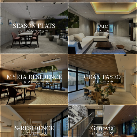
SEASON FLATS
Due
シーズンフラッツ
ドゥーエ
MYRIA RESIDENCE
GRAN PASEO
ミリアレジデンス
グランパセオ
S-RESIDENCE
Genovia
エスレジデンス
ジェノヴィア