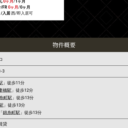
礼
0ヶ月
/
1ヶ月
/FR
0ヶ月
/
0ヶ月
/入居
西/即入居可
物件概要
ロ
3-3
駅
」徒歩11分
妻橋駅
」徒歩12分
糸町駅
」徒歩13分
駅
」徒歩13分
「
錦糸町駅
」徒歩13分
賃貸