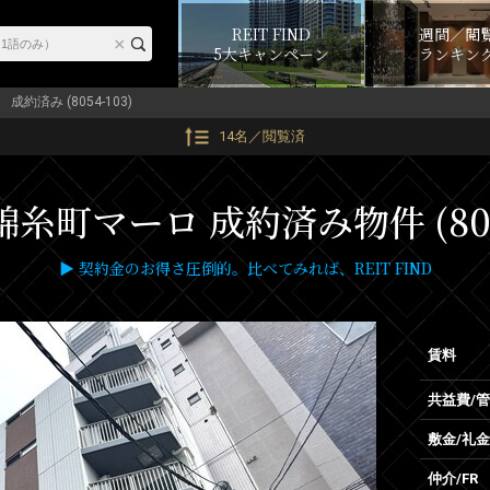
REIT FIND
週間／閲
5大キャンペーン
ランキン
成約済み (8054-103)
14名／閲覧済
糸町マーロ 成約済み物件 (8054
▶ 契約金のお得さ圧倒的。比べてみれば、REIT FIND
賃料
共益費/
敷金/礼金
仲介/FR