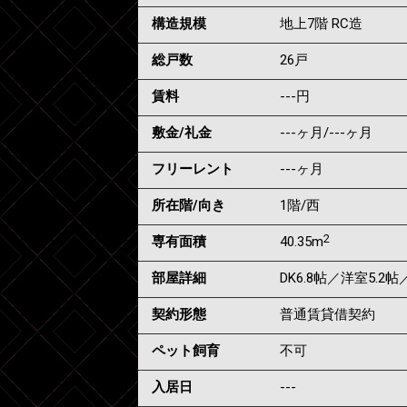
構造規模
地上7階 RC造
総戸数
26戸
賃料
---
円
敷金/礼金
---ヶ月
/
---ヶ月
フリーレント
---ヶ月
所在階/向き
1階/西
2
専有面積
40.35m
部屋詳細
DK6.8帖／洋室5.2帖
契約形態
普通賃貸借契約
ペット飼育
不可
入居日
---