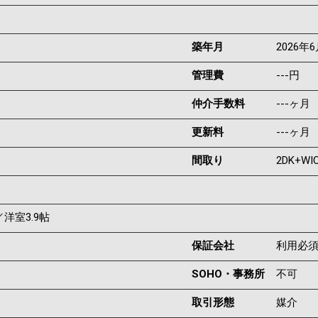
築年月
2026年
管理費
---円
仲介手数料
---ヶ月
更新料
---ヶ月
間取り
2DK+WI
／洋室3.9帖
保証会社
利用必
SOHO・事務所
不可
取引形態
媒介