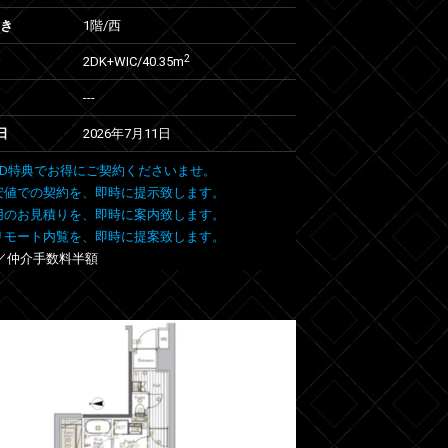
向き
1階/西
2
2DK+WIC/40.35m
---
日
2026年7月11日
 FIND特典でお得にご契約くださいませ。
安値での契約を、即時に提示致します。
用のお見積りを、即時に案内致します。
リモート内覧を、即時に提案致します。
象／仲介手数料半額