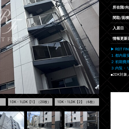
所在階/
間取/面積
入居日
情報更新
▶ REIT
１.都内最
２.初期費
３.内覧・
■2DK対
1DK・1LDK【1】（20枚）
1DK・1LDK【2】（6枚）