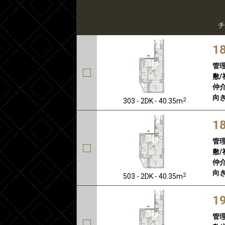
チ
1
管
敷/
仲介
向き
2
303 - 2DK - 40.35m
1
管
敷/
仲介
向き
2
503 - 2DK - 40.35m
1
管