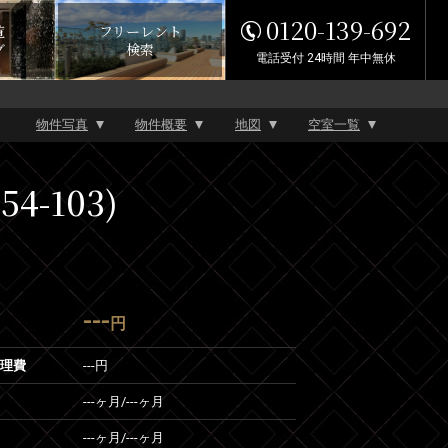
0120-139-692
覧
フリーレント
グ
検索
電話受付 24時間 年中無休
物件写真
物件概要
地図
空室一覧
-103)
---
円
管理費
---円
---ヶ月
/
---ヶ月
---ヶ月
/
---ヶ月