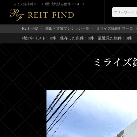
ミライズ錦糸町マーロ 1階 成約済み物件 8054-103
REIT FIND
墨田区賃貸マンション一覧
ミライズ錦糸町マーロ
検討中リスト：
0
件
保存した条件：
0
件
最近見た物件：
0
件
ミライズ錦