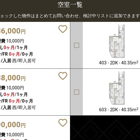
空室一覧
ェックした物件はまとめてお問い合わせ、検討中リストに追加できます
86,000
円
理費
10,000円
礼
0ヶ月
/
1ヶ月
/FR
0ヶ月
/
0ヶ月
/入居
西/即入居可
2
403 - 2DK - 40.35m
88,000
円
理費
10,000円
礼
0ヶ月
/
1ヶ月
/FR
0ヶ月
/
0ヶ月
/入居
西/即入居可
2
603 - 2DK - 40.35m
90,000
円
理費
10,000円