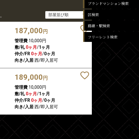
ブランドマンション検索
区検索
。
路線・駅検索
187,000
円
フリーレント検索
管理費
10,000円
敷/礼
0ヶ月
/
1ヶ月
仲介/FR
0ヶ月
/
0ヶ月
向き/入居
西/即入居可
189,000
円
管理費
10,000円
敷/礼
0ヶ月
/
1ヶ月
仲介/FR
0ヶ月
/
0ヶ月
向き/入居
西/即入居可