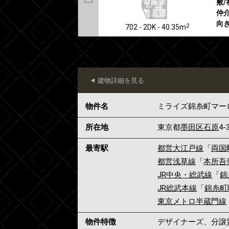
敷/
仲介
向き
2
702 - 2DK - 40.35m
建物詳細を見る
物件名
ミライズ錦糸町マー
所在地
東京都
墨田区
石原
4-
最寄駅
都営大江戸線
「
両国
都営浅草線
「
本所吾
JR中央・総武線
「
錦
JR総武本線
「
錦糸町
東京メトロ半蔵門線
物件特徴
デザイナーズ、分譲