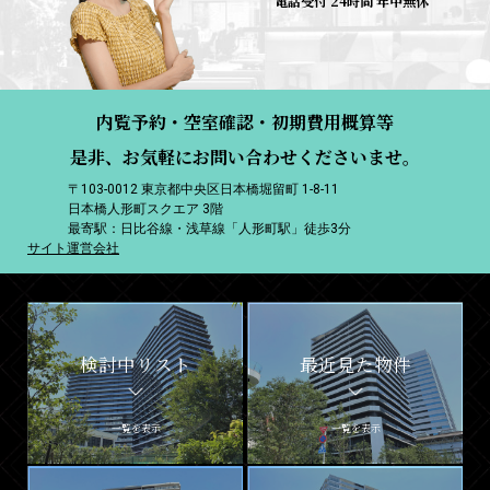
電話受付 24時間 年中無休
内覧予約・空室確認・初期費用概算等
是非、お気軽にお問い合わせくださいませ。
〒103-0012 東京都中央区日本橋堀留町 1-8-11
日本橋人形町スクエア 3階
最寄駅：日比谷線・浅草線「人形町駅」徒歩3分
サイト運営会社
検討中リスト
最近見た物件
一覧を表示
一覧を表示