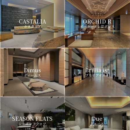
CASTALIA
ORCHID R
カスタリア
オーキッドレジデンス
Dimus
Brillia ist
ディームス
ブリリアイスト
SEASON FLATS
Due
シーズンフラッツ
ドゥーエ