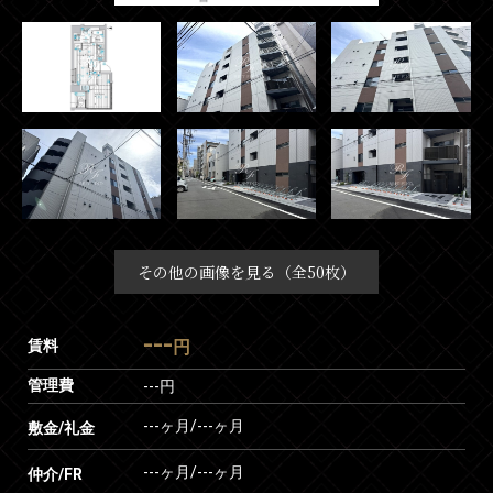
その他の画像を見る（全50枚）
---
賃料
円
管理費
---円
---ヶ月
/
---ヶ月
敷金/礼金
---ヶ月
/
---ヶ月
仲介/FR