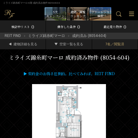
ミライズ錦糸町マーロ 6階 成約済み物件 8054-604
5大
週間／閲覧
フリーレント
キャンペーン
ランキング
検索
0
0
0
検討中リスト
保存した条件
最近見た物件
REIT FIND
ミライズ錦糸町マーロ
成約済み (8054-604)
建物詳細を見る
空室一覧を見る
7名／閲覧済
ミライズ錦糸町マーロ 成約済み物件 (8054-604)
▶ 契約金のお得さ圧倒的。比べてみれば、REIT FIND