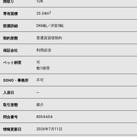
1DK
間取り
2
25.34m
専有面積
DK6帖／洋室3帖
部屋詳細
普通賃貸借契約
契約形態
利用必須
保証会社
可
ペット飼育
敷1積増
不可
SOHO・事務所
---
入居日
媒介
取引形態
8054-604
問合番号
2026年7月11日
情報更新日