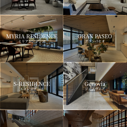
MYRIA RESIDENCE
GRAN PASEO
ミリアレジデンス
グランパセオ
S-RESIDENCE
Genovia
エスレジデンス
ジェノヴィア