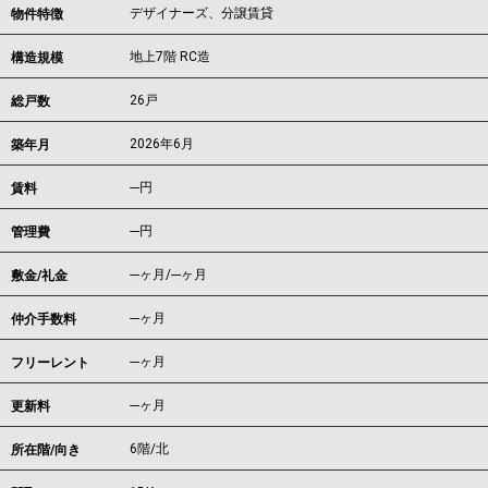
デザイナーズ、分譲賃貸
物件特徴
地上7階 RC造
構造規模
26戸
総戸数
2026年6月
築年月
---
円
賃料
---円
管理費
---ヶ月
/
---ヶ月
敷金/礼金
---ヶ月
仲介手数料
---ヶ月
フリーレント
---ヶ月
更新料
6階/北
所在階/向き