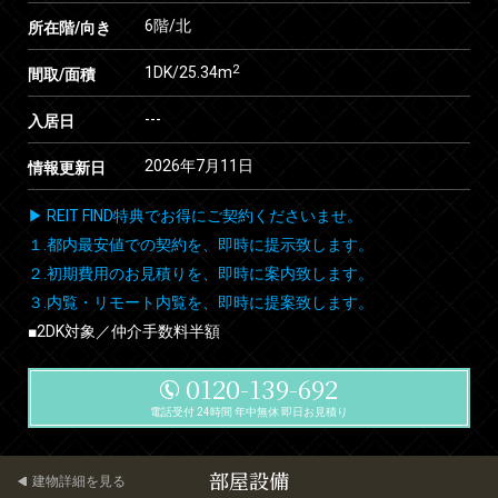
6階/北
所在階/向き
2
1DK/25.34m
間取/面積
---
入居日
2026年7月11日
情報更新日
▶ REIT FIND特典でお得にご契約くださいませ。
１.都内最安値での契約を、即時に提示致します。
２.初期費用のお見積りを、即時に案内致します。
３.内覧・リモート内覧を、即時に提案致します。
■2DK対象／仲介手数料半額
0120-139-692
電話受付 24時間 年中無休 即日お見積り
部屋設備
建物詳細を見る