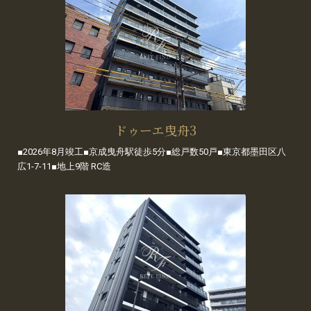
ドゥーエ曳舟3
■2026年8月竣工■京成曳舟駅徒歩5分■総戸数50戸■東京都墨田区八
広1-7-11■地上9階 RC造