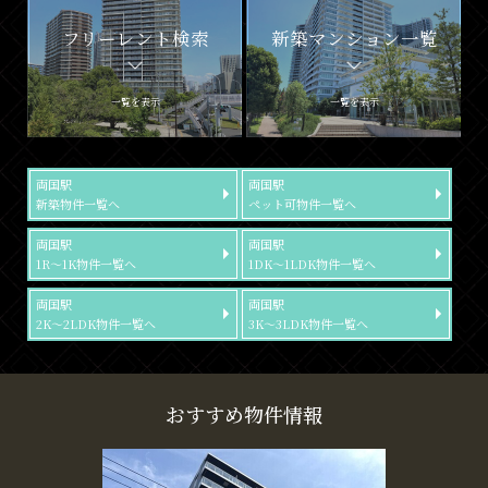
フリーレント検索
新築マンション一覧
一覧を表示
一覧を表示
両国駅
両国駅
新築物件一覧へ
ペット可物件一覧へ
両国駅
両国駅
1R～1K物件一覧へ
1DK～1LDK物件一覧へ
両国駅
両国駅
2K～2LDK物件一覧へ
3K～3LDK物件一覧へ
おすすめ物件情報