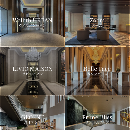
Wellith URBAN
Zoom
ウエリスアーバン
ズーム
LIVIO MAISON
Belle Face
リビオメゾン
ベルファース
GEOENT
Prime Bliss
ジオエント
プライムブリス