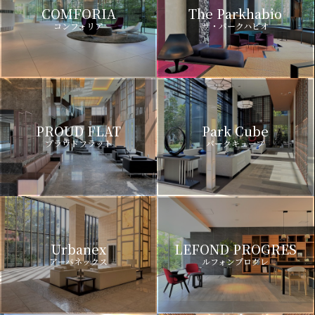
COMFORIA
The Parkhabio
コンフォリア
ザ・パークハビオ
PROUD FLAT
Park Cube
プラウドフラット
パークキューブ
Urbanex
LEFOND PROGRES
アーバネックス
ルフォンプログレ