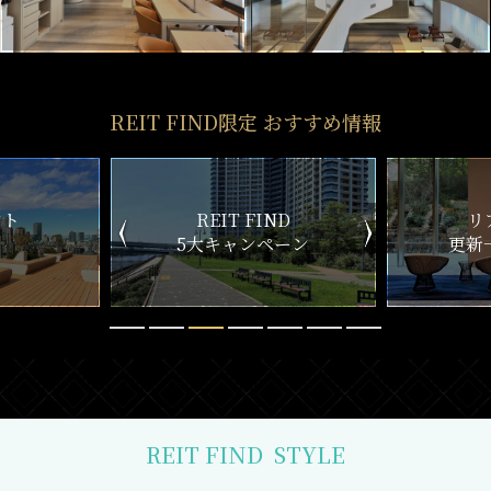
REIT FIND限定 おすすめ情報
ND
リアルタイム
新
ペーン
更新一覧チェック
REIT FIND
STYLE