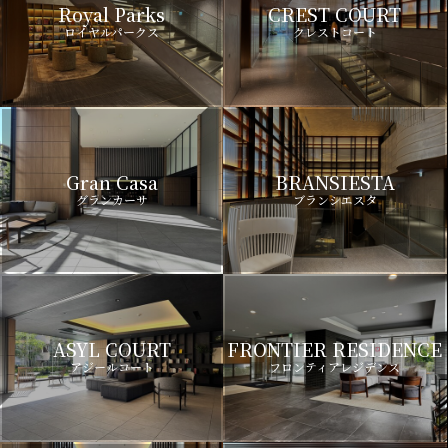
Royal Parks
CREST COURT
ロイヤルパークス
クレストコート
Gran Casa
BRANSIESTA
グランカーサ
ブランシエスタ
ASYL COURT
FRONTIER RESIDENCE
アジールコート
フロンティアレジデンス