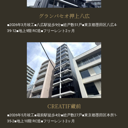
グランパセオ押上八広
■2026年3月竣工■八広駅徒歩9分■総戸数51戸■東京都墨田区八広4-
39-12■地上9階 RC造■フリーレント2ヶ月
CREATIF蔵前
■2026年5月竣工■蔵前駅徒歩4分■総戸数27戸■東京都墨田区本所1-
35-2■地上10階 RC造■フリーレント2ヶ月