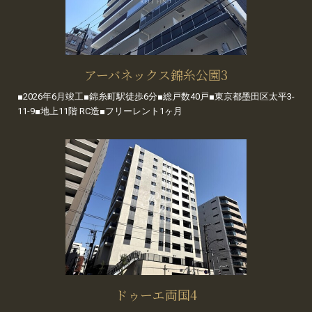
アーバネックス錦糸公園3
■2026年6月竣工■錦糸町駅徒歩6分■総戸数40戸■東京都墨田区太平3-
11-9■地上11階 RC造■フリーレント1ヶ月
ドゥーエ両国4