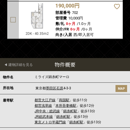
190,000円
部屋番号
702
管理費
10,000円
敷/礼
0ヶ月
/
1.0ヶ月
仲介/FR
0ヶ月
/
0ヶ月
2DK - 40.35m2
向き/入居
西/即入居可
物件概要
建物詳細を見る
ミライズ錦糸町マーロ
物件名
所在地
東京都
墨田区
石原
4-3-3
MAP
都営大江戸線
「
両国駅
」徒歩11分
最寄駅
都営浅草線
「
本所吾妻橋駅
」徒歩12分
JR中央・総武線
「
錦糸町駅
」徒歩13分
JR総武本線
「
錦糸町駅
」徒歩13分
東京メトロ半蔵門線
「
錦糸町駅
」徒歩13分