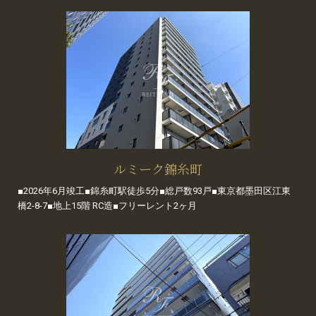
ルミーク錦糸町
■2026年6月竣工■錦糸町駅徒歩5分■総戸数93戸■東京都墨田区江東
橋2-8-7■地上15階 RC造■フリーレント2ヶ月