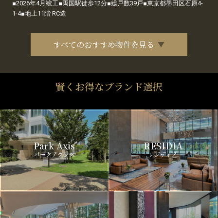
■2026年4月竣工■両国駅徒歩12分■総戸数39戸■東京都墨田区石原4-
1-4■地上11階 RC造
すべてのおすすめ物件を見る
賢くお得なブランド選択
Park Axis
RESIDIA
パークアクシス
レジディア