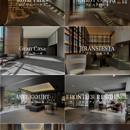
ロイヤルパークス
クレストコート
Gran Casa
BRANSIESTA
グランカーサ
ブランシエスタ
ASYL COURT
FRONTIER RESIDENCE
アジールコート
フロンティアレジデンス