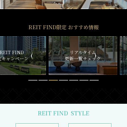
REIT FIND限定 おすすめ情報
ND
リアルタイム
新
ペーン
更新一覧チェック
REIT FIND
STYLE