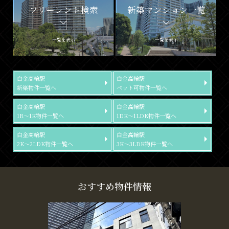
フリーレント検索
新築マンション一覧
一覧を表示
一覧を表示
白金高輪駅
白金高輪駅
新築物件一覧へ
ペット可物件一覧へ
白金高輪駅
白金高輪駅
1R～1K物件一覧へ
1DK～1LDK物件一覧へ
白金高輪駅
白金高輪駅
2K～2LDK物件一覧へ
3K～3LDK物件一覧へ
おすすめ物件情報