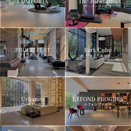
COMFORIA
The Parkhabio
コンフォリア
ザ・パークハビオ
PROUD FLAT
Park Cube
プラウドフラット
パークキューブ
Urbanex
LEFOND PROGRES
アーバネックス
ルフォンプログレ