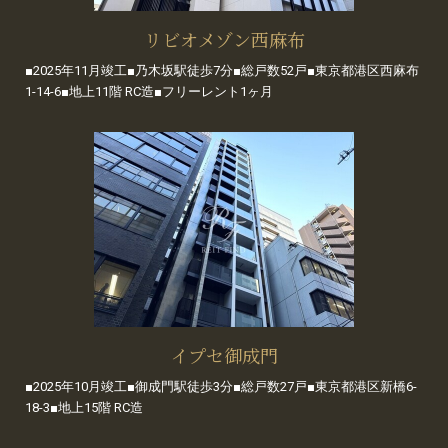
リビオメゾン西麻布
■2025年11月竣工■乃木坂駅徒歩7分■総戸数52戸■東京都港区西麻布
1-14-6■地上11階 RC造■フリーレント1ヶ月
イプセ御成門
■2025年10月竣工■御成門駅徒歩3分■総戸数27戸■東京都港区新橋6-
18-3■地上15階 RC造