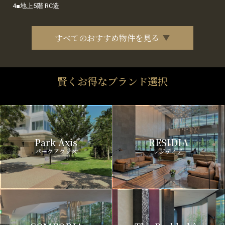
4■地上5階 RC造
すべてのおすすめ物件を見る
賢くお得なブランド選択
Park Axis
RESIDIA
パークアクシス
レジディア