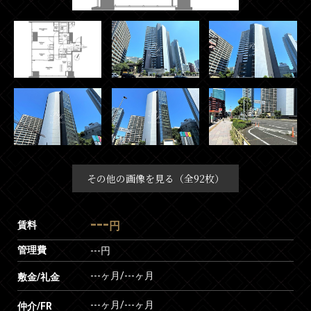
その他の画像を見る（全92枚）
---
賃料
円
管理費
---円
---ヶ月
/
---ヶ月
敷金/礼金
---ヶ月
/
---ヶ月
仲介/FR