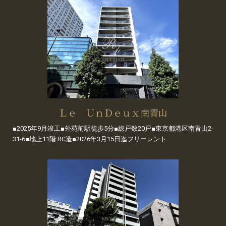
Ｌｅ ＵｎＤｅｕｘ南青山
■2025年9月竣工■外苑前駅徒歩5分■総戸数20戸■東京都港区南青山2-
31-6■地上11階 RC造■2026年3月15日迄フリーレント