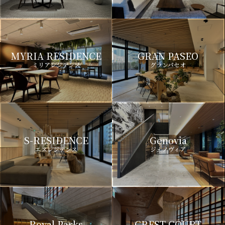
MYRIA RESIDENCE
GRAN PASEO
ミリアレジデンス
グランパセオ
S-RESIDENCE
Genovia
エスレジデンス
ジェノヴィア
Royal Parks
CREST COURT