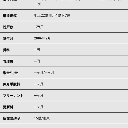
ーズ
地上22階 地下1階 RC造
構造規模
129戸
総戸数
2006年2月
築年月
---
円
賃料
---円
管理費
---ヶ月
/
---ヶ月
敷金/礼金
---ヶ月
仲介手数料
---ヶ月
フリーレント
---ヶ月
更新料
15階/南東
所在階/向き