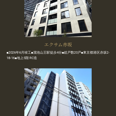
エクサム赤坂
■2026年6月竣工■溜池山王駅徒歩4分■総戸数20戸■東京都港区赤坂2-
18-16■地上5階 RC造