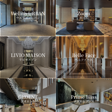
Wellith URBAN
Zoom
ウエリスアーバン
ズーム
LIVIO MAISON
Belle Face
リビオメゾン
ベルファース
GEOENT
Prime Bliss
ジオエント
プライムブリス