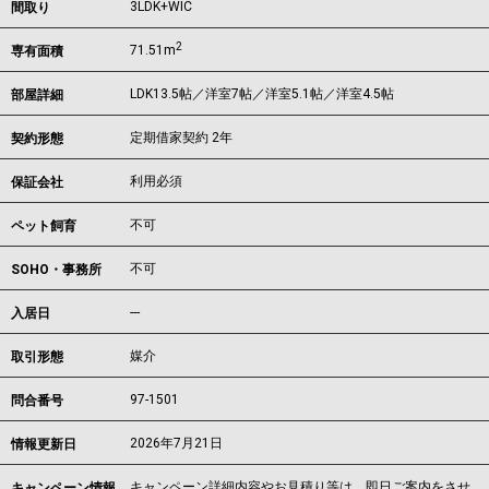
3LDK+WIC
間取り
2
71.51m
専有面積
LDK13.5帖／洋室7帖／洋室5.1帖／洋室4.5帖
部屋詳細
定期借家契約 2年
契約形態
利用必須
保証会社
不可
ペット飼育
不可
SOHO・事務所
---
入居日
媒介
取引形態
97-1501
問合番号
2026年7月21日
情報更新日
キャンペーン詳細内容やお見積り等は、即日ご案内をさせ
キャンペーン情報