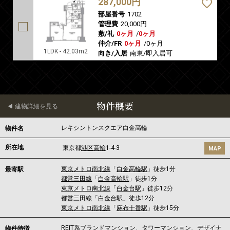
287,000円
部屋番号
1702
管理費
20,000円
敷/礼
0ヶ月
/
0ヶ月
仲介/FR
0ヶ月
/
0ヶ月
1LDK - 42.03m2
向き/入居
南東/即入居可
物件概要
建物詳細を見る
レキシントンスクエア白金高輪
物件名
所在地
東京都
港区
高輪
1-4-3
MAP
東京メトロ南北線
「
白金高輪駅
」徒歩1分
最寄駅
都営三田線
「
白金高輪駅
」徒歩1分
東京メトロ南北線
「
白金台駅
」徒歩12分
都営三田線
「
白金台駅
」徒歩12分
東京メトロ南北線
「
麻布十番駅
」徒歩15分
REIT系ブランドマンション、タワーマンション、デザイナ
物件特徴