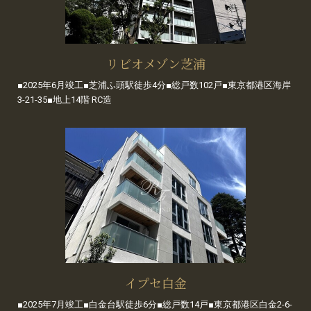
リビオメゾン芝浦
■2025年6月竣工■芝浦ふ頭駅徒歩4分■総戸数102戸■東京都港区海岸
3-21-35■地上14階 RC造
イプセ白金
■2025年7月竣工■白金台駅徒歩6分■総戸数14戸■東京都港区白金2-6-