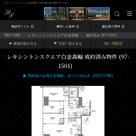
レキシントンスクエア白金高輪 15階 成約済み物件 97-1501
5大
週間／閲覧
フリーレント
キャンペーン
ランキング
検索
0
0
0
検討中リスト
保存した条件
最近見た物件
REIT FIND
レキシントンスクエア白金高輪
成約済み (97-1501)
建物詳細を見る
空室一覧を見る
9名／閲覧済
レキシントンスクエア白金高輪 成約済み物件 (97-
1501)
▶ 契約金のお得さ圧倒的。比べてみれば、REIT FIND