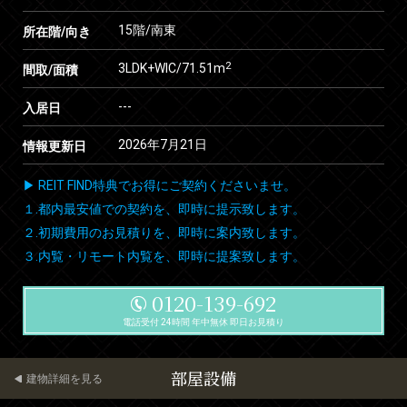
15階/南東
所在階/向き
2
3LDK+WIC/71.51m
間取/面積
---
入居日
2026年7月21日
情報更新日
▶ REIT FIND特典でお得にご契約くださいませ。
１.都内最安値での契約を、即時に提示致します。
２.初期費用のお見積りを、即時に案内致します。
３.内覧・リモート内覧を、即時に提案致します。
0120-139-692
電話受付 24時間 年中無休 即日お見積り
部屋設備
建物詳細を見る