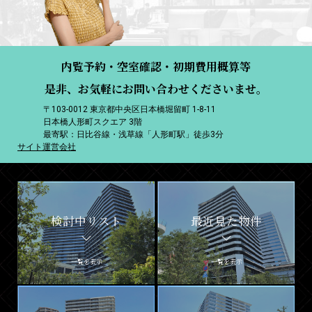
内覧予約・空室確認・初期費用概算等
是非、お気軽にお問い合わせくださいませ。
〒103-0012 東京都中央区日本橋堀留町 1-8-11
日本橋人形町スクエア 3階
最寄駅：日比谷線・浅草線「人形町駅」徒歩3分
サイト運営会社
検討中リスト
最近見た物件
一覧を表示
一覧を表示