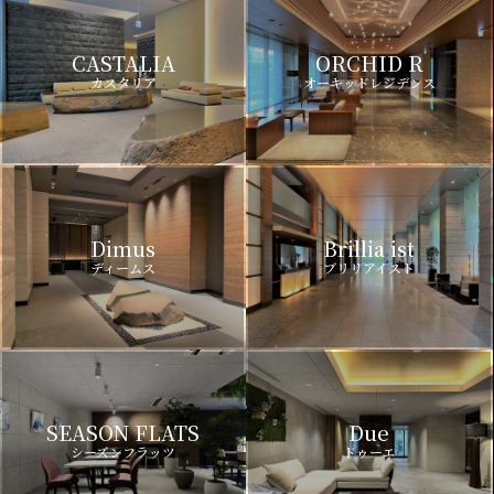
CASTALIA
ORCHID R
カスタリア
オーキッドレジデンス
Dimus
Brillia ist
ディームス
ブリリアイスト
SEASON FLATS
Due
シーズンフラッツ
ドゥーエ