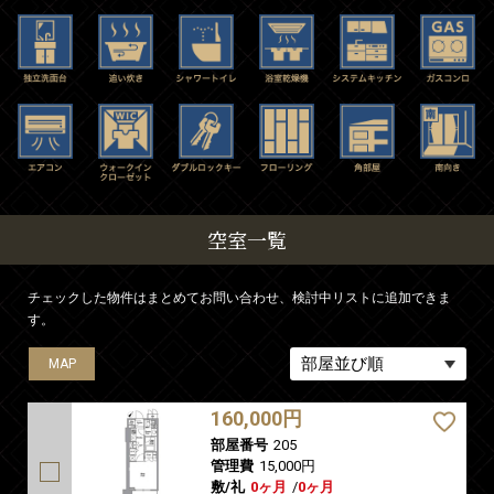
空室一覧
チェックした物件はまとめてお問い合わせ、検討中リストに追加できま
す。
MAP
MAP
MAP
MAP
MAP
160,000円
部屋番号
205
管理費
15,000円
敷/礼
0ヶ月
/
0ヶ月