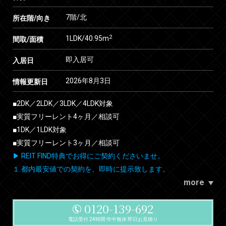
7階/北
所在階/向き
2
1LDK/40.95m
間取/面積
即入居可
入居日
2026年8月3日
情報更新日
■2DK／2LDK／3LDK／4LDK対象
■実質フリーレント4ヶ月／相談可
■1DK／1LDK対象
■実質フリーレント3ヶ月／相談可
▶ REIT FIND特典でお得にご契約くださいませ。
１.都内最安値での契約を、即時に提示致します。
more
0120-139-692
電話受付 24時間 年中無休 即日お見積り