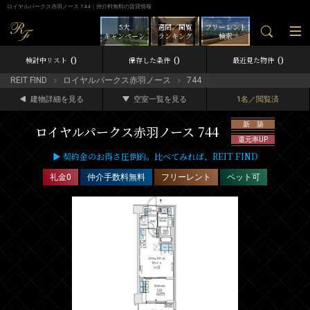
ロイヤルパークス赤羽ノース 744｜仲介料無料の賃貸情報
5大
週間／閲覧
フリーレント
キャンペーン
ランキング
検索
0
0
0
検討中リスト
保存した条件
最近見た物件
REIT FIND
ロイヤルパークス赤羽ノース
744
建物詳細を見る
空室一覧を見る
1名／閲覧済
新 築
ロイヤルパークス赤羽ノース 744
還元率UP
▶ 契約金のお得さ圧倒的。比べてみれば、REIT FIND
礼金0
仲介手数料無料
フリーレント
ペット可