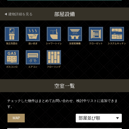
部屋設備
建物詳細を見る
空室一覧
チェックした物件はまとめてお問い合わせ、検討中リストに追加できま
す。
MAP
MAP
MAP
MAP
MAP
MAP
MAP
MAP
MAP
MAP
MAP
MAP
MAP
MAP
MAP
MAP
MAP
MAP
MAP
MAP
MAP
MAP
MAP
MAP
MAP
MAP
MAP
MAP
MAP
MAP
MAP
MAP
MAP
MAP
MAP
MAP
MAP
MAP
MAP
MAP
MAP
MAP
MAP
MAP
MAP
MAP
MAP
MAP
MAP
MAP
MAP
MAP
MAP
MAP
MAP
MAP
MAP
MAP
MAP
MAP
MAP
MAP
MAP
MAP
MAP
MAP
MAP
MAP
MAP
MAP
MAP
MAP
MAP
MAP
MAP
MAP
MAP
MAP
MAP
MAP
MAP
MAP
MAP
MAP
MAP
MAP
MAP
MAP
MAP
MAP
MAP
MAP
MAP
MAP
MAP
MAP
MAP
MAP
MAP
MAP
MAP
MAP
MAP
MAP
MAP
MAP
MAP
MAP
MAP
MAP
MAP
MAP
MAP
MAP
MAP
MAP
MAP
MAP
MAP
MAP
MAP
MAP
MAP
MAP
MAP
MAP
MAP
MAP
MAP
MAP
MAP
MAP
MAP
MAP
MAP
MAP
MAP
MAP
MAP
MAP
MAP
MAP
MAP
MAP
MAP
MAP
MAP
MAP
MAP
MAP
MAP
MAP
MAP
MAP
MAP
MAP
MAP
MAP
MAP
MAP
MAP
MAP
MAP
MAP
MAP
MAP
MAP
MAP
MAP
MAP
MAP
MAP
MAP
MAP
MAP
MAP
MAP
MAP
MAP
MAP
MAP
MAP
MAP
MAP
MAP
MAP
MAP
MAP
MAP
MAP
MAP
MAP
MAP
MAP
MAP
MAP
MAP
MAP
MAP
MAP
MAP
MAP
MAP
MAP
MAP
MAP
MAP
MAP
MAP
MAP
MAP
MAP
MAP
MAP
MAP
MAP
MAP
MAP
MAP
MAP
MAP
MAP
MAP
MAP
MAP
MAP
MAP
MAP
MAP
MAP
MAP
MAP
MAP
MAP
MAP
MAP
MAP
MAP
MAP
MAP
MAP
MAP
MAP
MAP
MAP
MAP
MAP
MAP
MAP
MAP
MAP
MAP
MAP
MAP
MAP
MAP
MAP
MAP
MAP
MAP
MAP
MAP
MAP
MAP
MAP
MAP
MAP
MAP