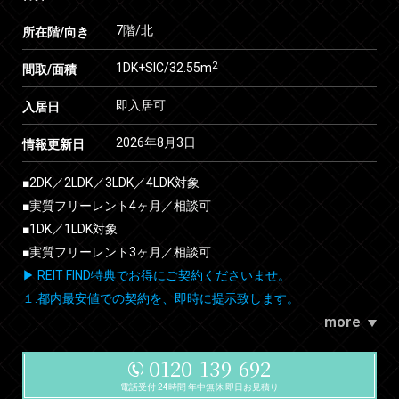
7階/北
所在階/向き
2
1DK+SIC/32.55m
間取/面積
即入居可
入居日
2026年8月3日
情報更新日
■2DK／2LDK／3LDK／4LDK対象
■実質フリーレント4ヶ月／相談可
■1DK／1LDK対象
■実質フリーレント3ヶ月／相談可
▶ REIT FIND特典でお得にご契約くださいませ。
１.都内最安値での契約を、即時に提示致します。
more
0120-139-692
電話受付 24時間 年中無休 即日お見積り