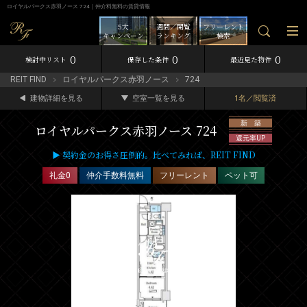
ロイヤルパークス赤羽ノース 724｜仲介料無料の賃貸情報
5大
週間／閲覧
フリーレント
キャンペーン
ランキング
検索
0
0
0
検討中リスト
保存した条件
最近見た物件
REIT FIND
ロイヤルパークス赤羽ノース
724
建物詳細を見る
空室一覧を見る
1名／閲覧済
新 築
ロイヤルパークス赤羽ノース 724
還元率UP
▶ 契約金のお得さ圧倒的。比べてみれば、REIT FIND
礼金0
仲介手数料無料
フリーレント
ペット可