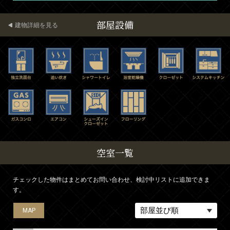
部屋設備
建物詳細を見る
空室一覧
チェックした物件はまとめてお問い合わせ、検討中リストに追加できま
す。
MAP
MAP
MAP
MAP
MAP
MAP
MAP
MAP
MAP
MAP
MAP
MAP
MAP
MAP
MAP
MAP
MAP
MAP
MAP
MAP
MAP
MAP
MAP
MAP
MAP
MAP
MAP
MAP
MAP
MAP
MAP
MAP
MAP
MAP
MAP
MAP
MAP
MAP
MAP
MAP
MAP
MAP
MAP
MAP
MAP
MAP
MAP
MAP
MAP
MAP
MAP
MAP
MAP
MAP
MAP
MAP
MAP
MAP
MAP
MAP
MAP
MAP
MAP
MAP
MAP
MAP
MAP
MAP
MAP
MAP
MAP
MAP
MAP
MAP
MAP
MAP
MAP
MAP
MAP
MAP
MAP
MAP
MAP
MAP
MAP
MAP
MAP
MAP
MAP
MAP
MAP
MAP
MAP
MAP
MAP
MAP
MAP
MAP
MAP
MAP
MAP
MAP
MAP
MAP
MAP
MAP
MAP
MAP
MAP
MAP
MAP
MAP
MAP
MAP
MAP
MAP
MAP
MAP
MAP
MAP
MAP
MAP
MAP
MAP
MAP
MAP
MAP
MAP
MAP
MAP
MAP
MAP
MAP
MAP
MAP
MAP
MAP
MAP
MAP
MAP
MAP
MAP
MAP
MAP
MAP
MAP
MAP
MAP
MAP
MAP
MAP
MAP
MAP
MAP
MAP
MAP
MAP
MAP
MAP
MAP
MAP
MAP
MAP
MAP
MAP
MAP
MAP
MAP
MAP
MAP
MAP
MAP
MAP
MAP
MAP
MAP
MAP
MAP
MAP
MAP
MAP
MAP
MAP
MAP
MAP
MAP
MAP
MAP
MAP
MAP
MAP
MAP
MAP
MAP
MAP
MAP
MAP
MAP
MAP
MAP
MAP
MAP
MAP
MAP
MAP
MAP
MAP
MAP
MAP
MAP
MAP
MAP
MAP
MAP
MAP
MAP
MAP
MAP
MAP
MAP
MAP
MAP
MAP
MAP
MAP
MAP
MAP
MAP
MAP
MAP
MAP
MAP
MAP
MAP
MAP
MAP
MAP
MAP
MAP
MAP
MAP
MAP
MAP
MAP
MAP
MAP
MAP
MAP
MAP
MAP
MAP
MAP
MAP
MAP
MAP
MAP
MAP
MAP
MAP
MAP
MAP
MAP
MAP
MAP
MAP
MAP
MAP
MAP