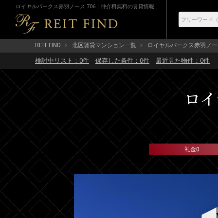
ロイヤルパークス赤羽ノース 706｜仲介料無料の賃貸情報
REIT FIND
北区賃貸マンション一覧
ロイヤルパークス赤羽ノー
検討中リスト：
0
件
保存した条件：
0
件
最近見た物件：
0
件
ロイ
礼金0