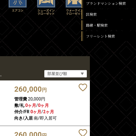
ブランドマンション検索
区検索
路線・駅検索
フリーレント検索
。
260,000
円
管理費
20,000円
敷/礼
0ヶ月
/
0ヶ月
仲介/FR
0ヶ月
/
2ヶ月
向き/入居
南/即入居可
260,000
円