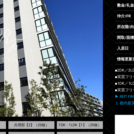
敷金/礼金
仲介/FR
所在階/
間取/面積
入居日
情報更新
■2DK／2L
■実質フリ
■1DK／1
■実質フリ
▶ REIT
１.都内最
）
共用部【2】（20枚）
1DK・1LDK【1】（20枚）