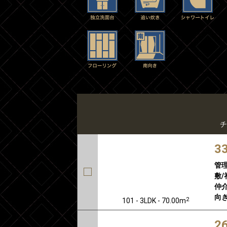
チ
3
管
敷/
仲介
向き
2
101 - 3LDK - 70.00m
2