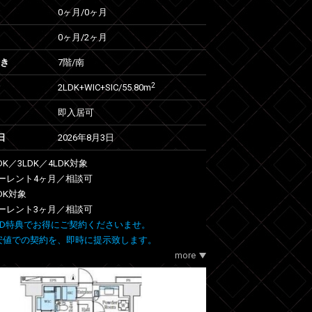
0ヶ月
/
0ヶ月
0ヶ月
/
2ヶ月
向き
7階/南
2
2LDK+WIC+SIC/55.80m
即入居可
日
2026年8月3日
DK／3LDK／4LDK対象
ーレント4ヶ月／相談可
LDK対象
ーレント3ヶ月／相談可
 FIND特典でお得にご契約くださいませ。
安値での契約を、即時に提示致します。
more