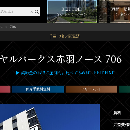
REIT FIND
週間／閲
5大キャンペーン
ランキン
ス
706
3名／閲覧済
ヤルパークス赤羽ノース 706
▶ 契約金のお得さ圧倒的。比べてみれば、REIT FIND
仲介手数料無料
フリーレント
賃料
共益費/