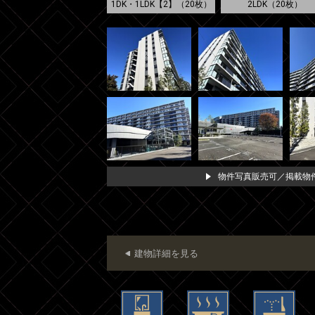
1DK・1LDK【2】（20枚）
2LDK（20枚）
物件写真販売可／掲載物件
建物詳細を見る