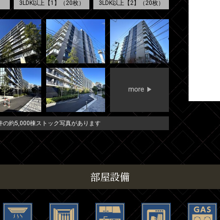
3LDK以上【1】（20枚）
3LDK以上【2】（20枚）
の約5,000棟ストック写真があります
部屋設備