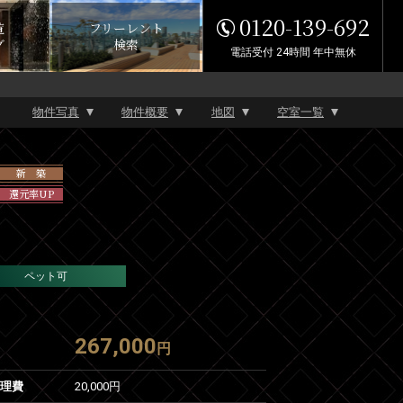
0120-139-692
覧
フリーレント
グ
検索
電話受付 24時間 年中無休
物件写真
物件概要
地図
空室一覧
新 築
還元率UP
ペット可
267,000
円
管理費
20,000円