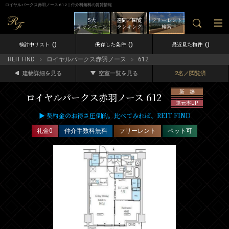
ロイヤルパークス赤羽ノース 612｜仲介料無料の賃貸情報
5大
週間／閲覧
フリーレント
キャンペーン
ランキング
検索
0
0
0
検討中リスト
保存した条件
最近見た物件
REIT FIND
ロイヤルパークス赤羽ノース
612
建物詳細を見る
空室一覧を見る
2名／閲覧済
新 築
ロイヤルパークス赤羽ノース 612
還元率UP
▶ 契約金のお得さ圧倒的。比べてみれば、REIT FIND
礼金0
仲介手数料無料
フリーレント
ペット可