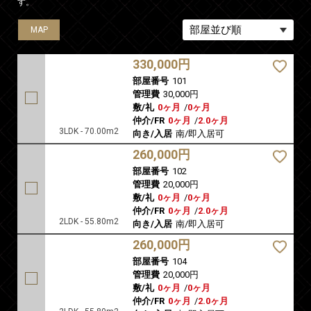
す。
MAP
MAP
MAP
MAP
MAP
MAP
MAP
MAP
MAP
MAP
MAP
MAP
MAP
MAP
MAP
MAP
MAP
MAP
MAP
MAP
MAP
MAP
MAP
MAP
MAP
MAP
MAP
MAP
MAP
MAP
MAP
MAP
MAP
MAP
MAP
MAP
MAP
MAP
MAP
MAP
MAP
MAP
MAP
MAP
MAP
MAP
MAP
MAP
MAP
MAP
MAP
MAP
MAP
MAP
MAP
MAP
MAP
MAP
MAP
MAP
MAP
MAP
MAP
MAP
MAP
MAP
MAP
MAP
MAP
MAP
MAP
MAP
MAP
MAP
MAP
MAP
MAP
MAP
MAP
MAP
MAP
MAP
MAP
MAP
MAP
MAP
MAP
MAP
MAP
MAP
MAP
MAP
MAP
MAP
MAP
MAP
MAP
MAP
MAP
MAP
MAP
MAP
MAP
MAP
MAP
MAP
MAP
MAP
MAP
MAP
MAP
MAP
MAP
MAP
MAP
MAP
MAP
MAP
MAP
MAP
MAP
MAP
MAP
MAP
MAP
MAP
MAP
MAP
MAP
MAP
MAP
MAP
MAP
MAP
MAP
MAP
MAP
MAP
MAP
MAP
MAP
MAP
MAP
MAP
MAP
MAP
MAP
MAP
MAP
MAP
MAP
MAP
MAP
MAP
MAP
MAP
MAP
MAP
MAP
MAP
MAP
MAP
MAP
MAP
MAP
MAP
MAP
MAP
MAP
MAP
MAP
MAP
MAP
MAP
MAP
MAP
MAP
MAP
MAP
MAP
MAP
MAP
MAP
MAP
MAP
MAP
MAP
MAP
MAP
MAP
MAP
MAP
MAP
MAP
MAP
MAP
MAP
MAP
MAP
MAP
MAP
MAP
MAP
MAP
MAP
MAP
MAP
MAP
MAP
MAP
MAP
MAP
MAP
MAP
MAP
MAP
MAP
MAP
MAP
MAP
MAP
MAP
MAP
MAP
MAP
MAP
MAP
MAP
MAP
MAP
MAP
MAP
MAP
MAP
MAP
MAP
MAP
MAP
MAP
MAP
MAP
MAP
MAP
MAP
MAP
MAP
MAP
MAP
MAP
MAP
MAP
MAP
MAP
MAP
MAP
MAP
MAP
MAP
MAP
MAP
MAP
MAP
MAP
MAP
MAP
MAP
MAP
MAP
330,000円
部屋番号
101
管理費
30,000円
敷/礼
0ヶ月
/
0ヶ月
仲介/FR
0ヶ月
/
2.0ヶ月
3LDK - 70.00m2
向き/入居
南/即入居可
260,000円
部屋番号
102
管理費
20,000円
敷/礼
0ヶ月
/
0ヶ月
仲介/FR
0ヶ月
/
2.0ヶ月
2LDK - 55.80m2
向き/入居
南/即入居可
260,000円
部屋番号
104
管理費
20,000円
敷/礼
0ヶ月
/
0ヶ月
仲介/FR
0ヶ月
/
2.0ヶ月