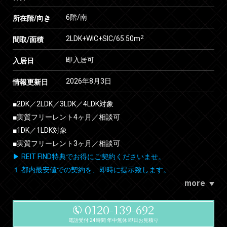
6階/南
所在階/向き
2
2LDK+WIC+SIC/65.50m
間取/面積
即入居可
入居日
2026年8月3日
情報更新日
■2DK／2LDK／3LDK／4LDK対象
■実質フリーレント4ヶ月／相談可
■1DK／1LDK対象
■実質フリーレント3ヶ月／相談可
▶ REIT FIND特典でお得にご契約くださいませ。
１.都内最安値での契約を、即時に提示致します。
more
0120-139-692
電話受付 24時間 年中無休 即日お見積り