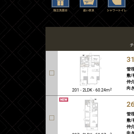
チ
3
管
敷/
仲介
向き
2
201 - 2LDK - 60.24m
2
管
敷/
仲介
向き
2