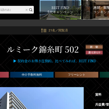
REIT FIND
週間／閲
5大キャンペーン
ランキン
21名／閲覧済
ルミーク錦糸町 502
新 築
還元率UP
▶ 契約金のお得さ圧倒的。比べてみれば、REIT FIND
仲介手数料無料
フリーレント
賃料
共益費/