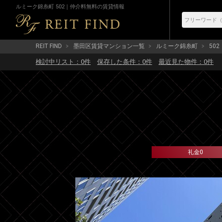
ルミーク錦糸町 502｜仲介料無料の賃貸情報
REIT FIND
墨田区賃貸マンション一覧
ルミーク錦糸町
502
検討中リスト：
0
件
保存した条件：
0
件
最近見た物件：
0
件
礼金0