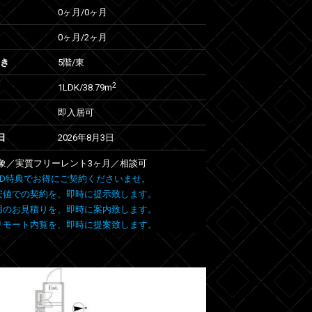
0ヶ月
/
0ヶ月
0ヶ月
/
2ヶ月
向き
5階/東
2
1LDK/38.79m
即入居可
日
2026年8月3日
象／実質フリーレント3ヶ月／相談可
 FIND特典でお得にご契約くださいませ。
安値での契約を、即時に提示致します。
用のお見積りを、即時に案内致します。
リモート内覧を、即時に提案致します。