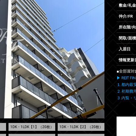
敷金/礼金
仲介/FR
所在階/
間取/面積
入居日
情報更新
■全部屋対
▶ REIT
１.都内最
２.初期費
３.内覧・
1DK・1LDK【1】（20枚）
1DK・1LDK【2】（20枚）