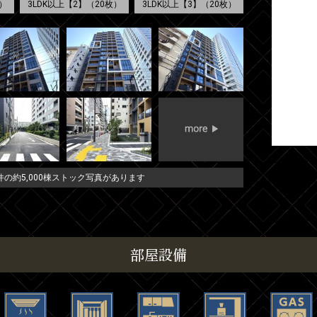
）
3LDK以上【2】（20枚）
3LDK以上【3】（20枚）
の約5,000棟ストック写真があります
部屋設備