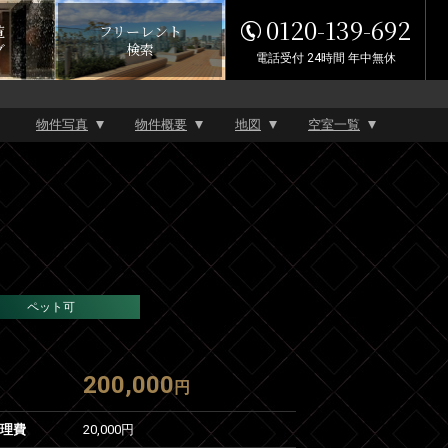
0120-139-692
覧
フリーレント
グ
検索
電話受付 24時間 年中無休
物件写真
物件概要
地図
空室一覧
ペット可
200,000
円
管理費
20,000円