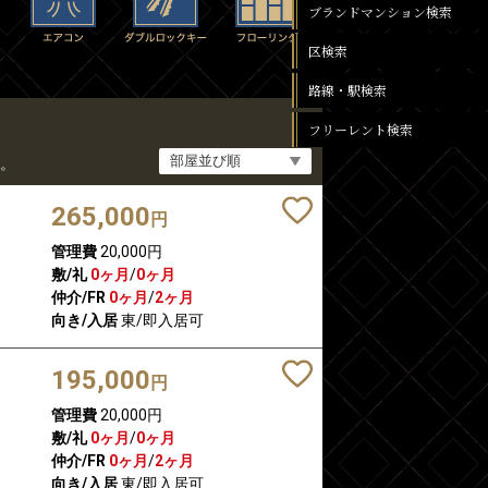
ブランドマンション検索
区検索
路線・駅検索
フリーレント検索
。
265,000
円
管理費
20,000円
敷/礼
0ヶ月
/
0ヶ月
仲介/FR
0ヶ月
/
2ヶ月
向き/入居
東/即入居可
195,000
円
管理費
20,000円
敷/礼
0ヶ月
/
0ヶ月
仲介/FR
0ヶ月
/
2ヶ月
向き/入居
東/即入居可