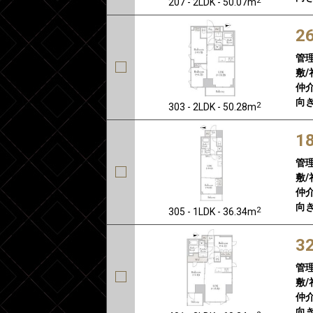
207 - 2LDK - 50.07m
2
管
敷/
仲介
向き
2
303 - 2LDK - 50.28m
1
管
敷/
仲介
向き
2
305 - 1LDK - 36.34m
3
管
敷/
仲介
向き