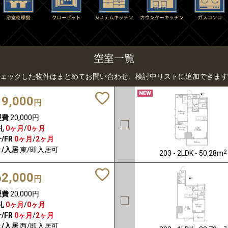
空室一覧
ェックした物件はまとめてお問い合わせ、検討中リストに追加できます
19,000
円
理費
20,000円
礼
0ヶ月
/
0ヶ月
/FR
0ヶ月
/
2ヶ月
/入居
東/即入居可
2
203 - 2LDK - 50.28m
62,000
円
理費
20,000円
礼
0ヶ月
/
0ヶ月
/FR
0ヶ月
/
2ヶ月
/入居
西/即入居可
2