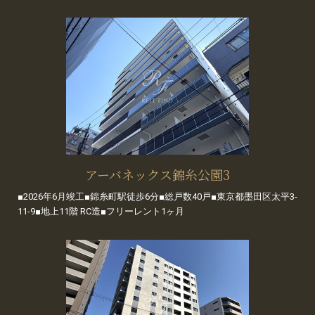
アーバネックス錦糸公園3
■2026年6月竣工■錦糸町駅徒歩6分■総戸数40戸■東京都墨田区太平3-
11-9■地上11階 RC造■フリーレント1ヶ月