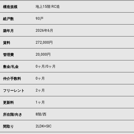
地上15階 RC造
構造規模
93戸
総戸数
2026年6月
築年月
272,000
円
賃料
20,000円
管理費
0ヶ月
/
0ヶ月
敷金/礼金
0ヶ月
仲介手数料
2ヶ月
フリーレント
1ヶ月
更新料
8階/西
所在階/向き
2LDK+SIC
間取り