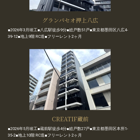
グランパセオ押上八広
■2026年3月竣工■八広駅徒歩9分■総戸数51戸■東京都墨田区八広4-
39-12■地上9階 RC造■フリーレント2ヶ月
CREATIF蔵前
■2026年5月竣工■蔵前駅徒歩4分■総戸数27戸■東京都墨田区本所1-
35-2■地上10階 RC造■フリーレント2ヶ月