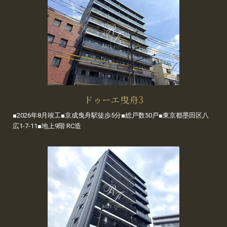
ドゥーエ曳舟3
■2026年8月竣工■京成曳舟駅徒歩5分■総戸数50戸■東京都墨田区八
広1-7-11■地上9階 RC造