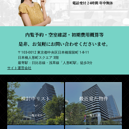
電話受付 24時間 年中無休
内覧予約・空室確認・初期費用概算等
是非、お気軽にお問い合わせくださいませ。
〒103-0012 東京都中央区日本橋堀留町 1-8-11
日本橋人形町スクエア 3階
最寄駅：日比谷線・浅草線「人形町駅」徒歩3分
サイト運営会社
検討中リスト
最近見た物件
一覧を表示
一覧を表示