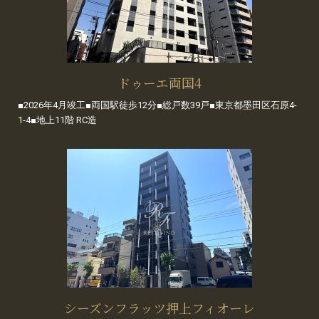
ドゥーエ両国4
■2026年4月竣工■両国駅徒歩12分■総戸数39戸■東京都墨田区石原4-
1-4■地上11階 RC造
シーズンフラッツ押上フィオーレ