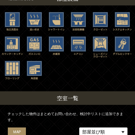
空室一覧
チェックした物件はまとめてお問い合わせ、検討中リストに追加できま
す。
MAP
MAP
MAP
MAP
MAP
MAP
MAP
MAP
MAP
MAP
MAP
MAP
MAP
MAP
MAP
MAP
MAP
MAP
MAP
MAP
MAP
MAP
MAP
MAP
MAP
MAP
MAP
MAP
MAP
MAP
MAP
MAP
MAP
MAP
MAP
MAP
MAP
MAP
MAP
MAP
MAP
MAP
MAP
MAP
MAP
MAP
MAP
MAP
MAP
MAP
MAP
MAP