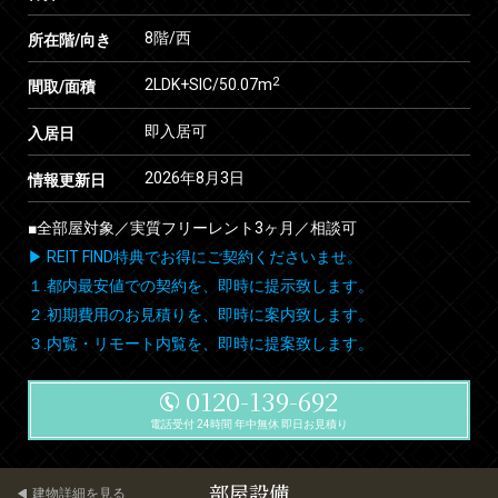
8階/西
所在階/向き
2
2LDK+SIC/50.07m
間取/面積
即入居可
入居日
2026年8月3日
情報更新日
■全部屋対象／実質フリーレント3ヶ月／相談可
▶ REIT FIND特典でお得にご契約くださいませ。
１.都内最安値での契約を、即時に提示致します。
２.初期費用のお見積りを、即時に案内致します。
３.内覧・リモート内覧を、即時に提案致します。
0120-139-692
電話受付 24時間 年中無休 即日お見積り
部屋設備
建物詳細を見る