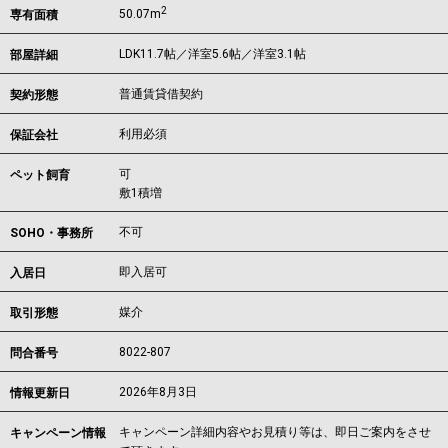
2
50.07m
専有面積
LDK11.7帖／洋室5.6帖／洋室3.1帖
部屋詳細
普通賃貸借契約
契約形態
利用必須
保証会社
可
ペット飼育
敷1積増
不可
SOHO・事務所
即入居可
入居日
媒介
取引形態
8022-807
問合番号
2026年8月3日
情報更新日
キャンペーン詳細内容やお見積り等は、即日ご案内をさせ
キャンペーン情報