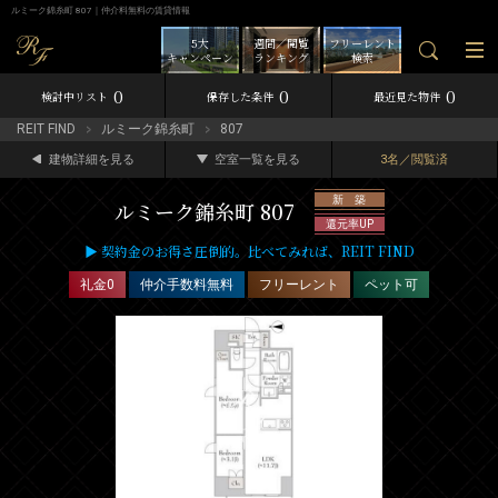
ルミーク錦糸町 807｜仲介料無料の賃貸情報
5大
週間／閲覧
フリーレント
キャンペーン
ランキング
検索
0
0
0
検討中リスト
保存した条件
最近見た物件
REIT FIND
ルミーク錦糸町
807
建物詳細を見る
空室一覧を見る
3名／閲覧済
新 築
ルミーク錦糸町 807
還元率UP
▶ 契約金のお得さ圧倒的。比べてみれば、REIT FIND
礼金0
仲介手数料無料
フリーレント
ペット可