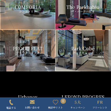
COMFORIA
The Parkhabio
コンフォリア
ザ・パークハビオ
PROUD FLAT
Park Cube
プラウドフラット
パークキューブ
Urbanex
LEFOND PROGRES
アーバネックス
ルフォンプログレ
0
キャンペーン
フリーレント
検討中リスト
お問い合わせ
電話する