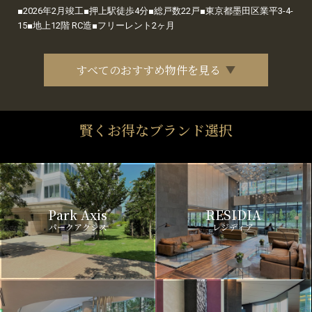
■2026年2月竣工■押上駅徒歩4分■総戸数22戸■東京都墨田区業平3-4-
15■地上12階 RC造■フリーレント2ヶ月
すべてのおすすめ物件を見る
賢くお得なブランド選択
Park Axis
RESIDIA
パークアクシス
レジディア