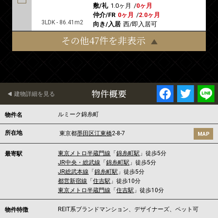
敷/礼
1.0ヶ月
/
0ヶ月
仲介/FR
0ヶ月
/
2.0ヶ月
3LDK - 86.41m2
向き/入居
西/即入居可
その他47件を非表示
物件概要
建物詳細を見る
ルミーク錦糸町
物件名
所在地
東京都
墨田区
江東橋
2-8-7
MAP
東京メトロ半蔵門線
「
錦糸町駅
」徒歩5分
最寄駅
JR中央・総武線
「
錦糸町駅
」徒歩5分
JR総武本線
「
錦糸町駅
」徒歩5分
都営新宿線
「
住吉駅
」徒歩10分
東京メトロ半蔵門線
「
住吉駅
」徒歩10分
REIT系ブランドマンション、デザイナーズ、ペット可
物件特徴