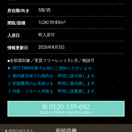
5階/西
所在階/向き
2
1LDK/39.83m
間取/面積
即入居可
入居日
2026年8月3日
情報更新日
■全部屋対象／実質フリーレント3ヶ月／相談可
▶ REIT FIND特典でお得にご契約くださいませ。
１.都内最安値での契約を、即時に提示致します。
２.初期費用のお見積りを、即時に案内致します。
３.内覧・リモート内覧を、即時に提案致します。
0120-139-692
電話受付 24時間 年中無休 即日お見積り
部屋設備
建物詳細を見る