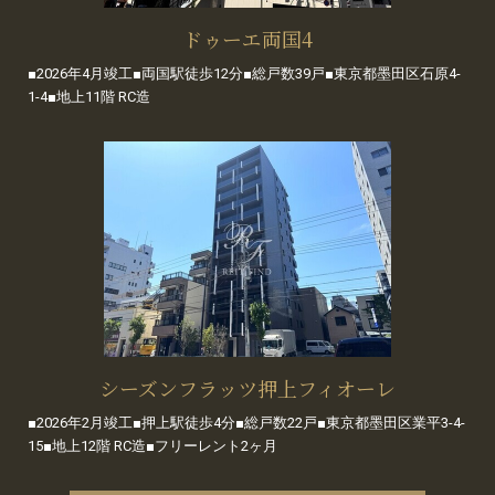
ドゥーエ両国4
■2026年4月竣工■両国駅徒歩12分■総戸数39戸■東京都墨田区石原4-
1-4■地上11階 RC造
シーズンフラッツ押上フィオーレ
■2026年2月竣工■押上駅徒歩4分■総戸数22戸■東京都墨田区業平3-4-
15■地上12階 RC造■フリーレント2ヶ月