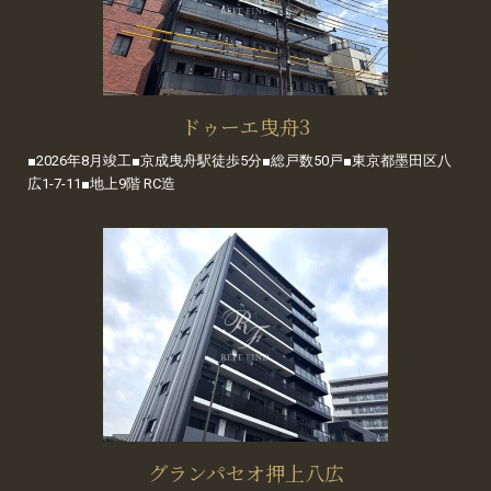
ドゥーエ曳舟3
■2026年8月竣工■京成曳舟駅徒歩5分■総戸数50戸■東京都墨田区八
広1-7-11■地上9階 RC造
グランパセオ押上八広