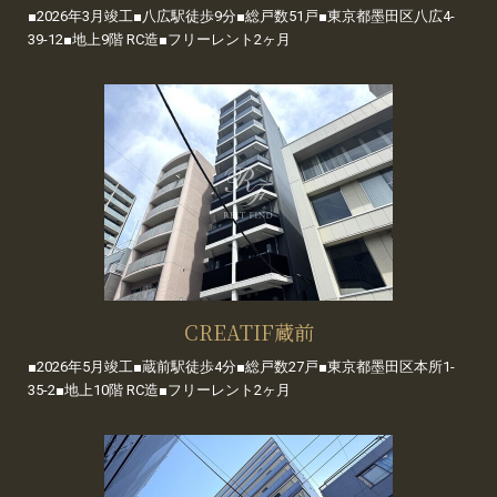
■2026年3月竣工■八広駅徒歩9分■総戸数51戸■東京都墨田区八広4-
39-12■地上9階 RC造■フリーレント2ヶ月
CREATIF蔵前
■2026年5月竣工■蔵前駅徒歩4分■総戸数27戸■東京都墨田区本所1-
35-2■地上10階 RC造■フリーレント2ヶ月