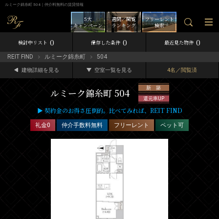
ルミーク錦糸町 504｜仲介料無料の賃貸情報
5大
週間／閲覧
フリーレント
キャンペーン
ランキング
検索
0
0
0
検討中リスト
保存した条件
最近見た物件
REIT FIND
ルミーク錦糸町
504
建物詳細を見る
空室一覧を見る
4名／閲覧済
新 築
ルミーク錦糸町 504
還元率UP
▶ 契約金のお得さ圧倒的。比べてみれば、REIT FIND
礼金0
仲介手数料無料
フリーレント
ペット可