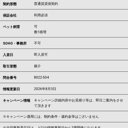
普通賃貸借契約
契約形態
利用必須
保証会社
可
ペット飼育
敷1積増
不可
SOHO・事務所
即入居可
入居日
媒介
取引形態
8022-504
問合番号
2026年8月3日
情報更新日
キャンペーン詳細内容やお見積り等は、即日ご案内をさせ
キャンペーン情報
て頂きます
※キャンペーン適用には、制約条件・違約金等はございません
※次回更新予定日は、上記の情報更新日から2週間後になります