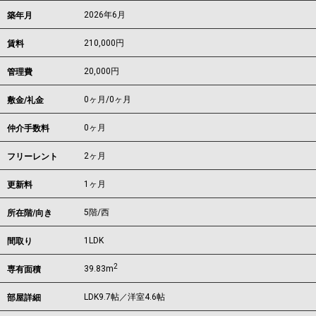
2026年6月
築年月
210,000
円
賃料
20,000円
管理費
0ヶ月
/
0ヶ月
敷金/礼金
0ヶ月
仲介手数料
2ヶ月
フリーレント
1ヶ月
更新料
5階/西
所在階/向き
1LDK
間取り
2
39.83m
専有面積
LDK9.7帖／洋室4.6帖
部屋詳細