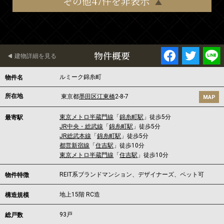
その他47件を非表示
物件概要
建物詳細を見る
ルミーク錦糸町
物件名
所在地
東京都
墨田区
江東橋
2-8-7
MAP
東京メトロ半蔵門線
「
錦糸町駅
」徒歩5分
最寄駅
JR中央・総武線
「
錦糸町駅
」徒歩5分
JR総武本線
「
錦糸町駅
」徒歩5分
都営新宿線
「
住吉駅
」徒歩10分
東京メトロ半蔵門線
「
住吉駅
」徒歩10分
REIT系ブランドマンション、デザイナーズ、ペット可
物件特徴
地上15階 RC造
構造規模
93戸
総戸数