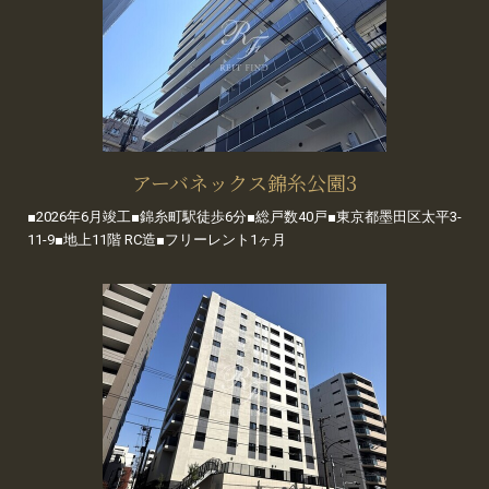
アーバネックス錦糸公園3
■2026年6月竣工■錦糸町駅徒歩6分■総戸数40戸■東京都墨田区太平3-
11-9■地上11階 RC造■フリーレント1ヶ月