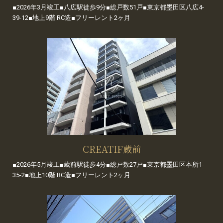
■2026年3月竣工■八広駅徒歩9分■総戸数51戸■東京都墨田区八広4-
39-12■地上9階 RC造■フリーレント2ヶ月
CREATIF蔵前
■2026年5月竣工■蔵前駅徒歩4分■総戸数27戸■東京都墨田区本所1-
35-2■地上10階 RC造■フリーレント2ヶ月