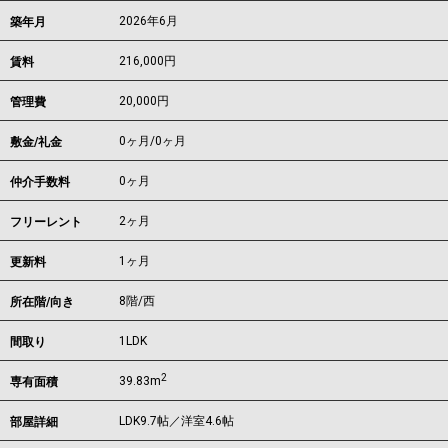
2026年6月
築年月
216,000
円
賃料
20,000円
管理費
0ヶ月
/
0ヶ月
敷金/礼金
0ヶ月
仲介手数料
2ヶ月
フリーレント
1ヶ月
更新料
8階/西
所在階/向き
1LDK
間取り
2
39.83m
専有面積
LDK9.7帖／洋室4.6帖
部屋詳細