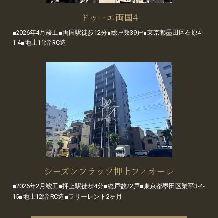
ドゥーエ両国4
■2026年4月竣工■両国駅徒歩12分■総戸数39戸■東京都墨田区石原4-
1-4■地上11階 RC造
シーズンフラッツ押上フィオーレ
■2026年2月竣工■押上駅徒歩4分■総戸数22戸■東京都墨田区業平3-4-
15■地上12階 RC造■フリーレント2ヶ月