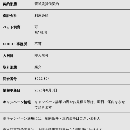
普通賃貸借契約
契約形態
利用必須
保証会社
可
ペット飼育
敷1積増
不可
SOHO・事務所
即入居可
入居日
媒介
取引形態
8022-804
問合番号
2026年8月3日
情報更新日
キャンペーン詳細内容やお見積り等は、即日ご案内をさせ
キャンペーン情報
て頂きます
※キャンペーン適用には、制約条件・違約金等はございません
※次回更新予定日は、上記の情報更新日から2週間後になります