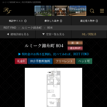
ルミーク錦糸町 804｜仲介料無料の賃貸情報
5大
週間／閲覧
フリーレント
キャンペーン
ランキング
検索
0
0
0
検討中リスト
保存した条件
最近見た物件
REIT FIND
ルミーク錦糸町
804
建物詳細を見る
空室一覧を見る
3名／閲覧済
新 築
ルミーク錦糸町 804
還元率UP
▶ 契約金のお得さ圧倒的。比べてみれば、REIT FIND
礼金0
仲介手数料無料
フリーレント
ペット可