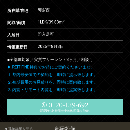
8階/西
所在階/向き
2
1LDK/39.83m
間取/面積
即入居可
入居日
2026年8月3日
情報更新日
■全部屋対象／実質フリーレント3ヶ月／相談可
▶ REIT FIND特典でお得にご契約くださいませ。
１.都内最安値での契約を、即時に提示致します。
２.初期費用のお見積りを、即時に案内致します。
３.内覧・リモート内覧を、即時に提案致します。
0120-139-692
電話受付 24時間 年中無休 即日お見積り
部屋設備
建物詳細を見る