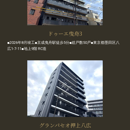
ドゥーエ曳舟3
■2026年8月竣工■京成曳舟駅徒歩5分■総戸数50戸■東京都墨田区八
広1-7-11■地上9階 RC造
グランパセオ押上八広