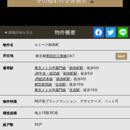
その他47件を非表示
物件概要
建物詳細を見る
ルミーク錦糸町
物件名
所在地
東京都
墨田区
江東橋
2-8-7
MAP
東京メトロ半蔵門線
「
錦糸町駅
」徒歩5分
最寄駅
JR中央・総武線
「
錦糸町駅
」徒歩5分
JR総武本線
「
錦糸町駅
」徒歩5分
都営新宿線
「
住吉駅
」徒歩10分
東京メトロ半蔵門線
「
住吉駅
」徒歩10分
REIT系ブランドマンション、デザイナーズ、ペット可
物件特徴
地上15階 RC造
構造規模
93戸
総戸数