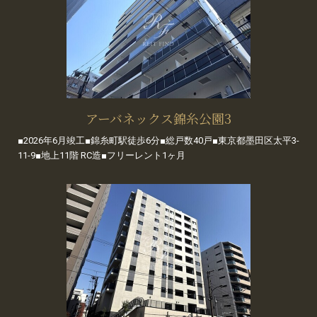
アーバネックス錦糸公園3
■2026年6月竣工■錦糸町駅徒歩6分■総戸数40戸■東京都墨田区太平3-
11-9■地上11階 RC造■フリーレント1ヶ月