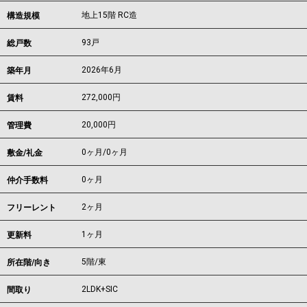
地上15階 RC造
構造規模
93戸
総戸数
2026年6月
築年月
272,000
円
賃料
20,000円
管理費
0ヶ月
/
0ヶ月
敷金/礼金
0ヶ月
仲介手数料
2ヶ月
フリーレント
1ヶ月
更新料
5階/東
所在階/向き
2LDK+SIC
間取り