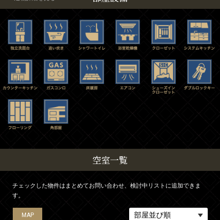
空室一覧
チェックした物件はまとめてお問い合わせ、検討中リストに追加できま
す。
MAP
MAP
MAP
MAP
MAP
MAP
MAP
MAP
MAP
MAP
MAP
MAP
MAP
MAP
MAP
MAP
MAP
MAP
MAP
MAP
MAP
MAP
MAP
MAP
MAP
MAP
MAP
MAP
MAP
MAP
MAP
MAP
MAP
MAP
MAP
MAP
MAP
MAP
MAP
MAP
MAP
MAP
MAP
MAP
MAP
MAP
MAP
MAP
MAP
MAP
MAP
MAP