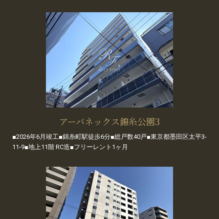
アーバネックス錦糸公園3
■2026年6月竣工■錦糸町駅徒歩6分■総戸数40戸■東京都墨田区太平3-
11-9■地上11階 RC造■フリーレント1ヶ月