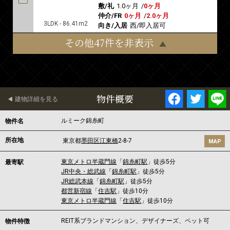
敷/礼
1.0ヶ月
/
0ヶ月
仲介/FR
0ヶ月
/
2.0ヶ月
3LDK - 86.41m2
向き/入居
西/即入居可
その他47件を非表示
物件概要
建物詳細を見る
ルミーク錦糸町
物件名
所在地
東京都
墨田区
江東橋
2-8-7
MAP
東京メトロ半蔵門線
「
錦糸町駅
」徒歩5分
最寄駅
JR中央・総武線
「
錦糸町駅
」徒歩5分
JR総武本線
「
錦糸町駅
」徒歩5分
都営新宿線
「
住吉駅
」徒歩10分
東京メトロ半蔵門線
「
住吉駅
」徒歩10分
REIT系ブランドマンション、デザイナーズ、ペット可
物件特徴