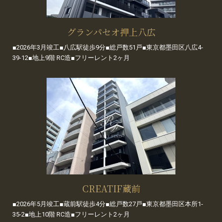
グランパセオ押上八広
■2026年3月竣工■八広駅徒歩9分■総戸数51戸■東京都墨田区八広4-
39-12■地上9階 RC造■フリーレント2ヶ月
CREATIF蔵前
■2026年5月竣工■蔵前駅徒歩4分■総戸数27戸■東京都墨田区本所1-
35-2■地上10階 RC造■フリーレント2ヶ月