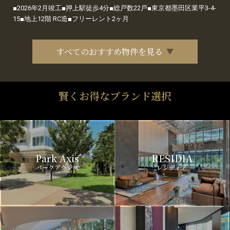
■2026年2月竣工■押上駅徒歩4分■総戸数22戸■東京都墨田区業平3-4-
15■地上12階 RC造■フリーレント2ヶ月
すべてのおすすめ物件を見る
賢くお得なブランド選択
Park Axis
RESIDIA
パークアクシス
レジディア