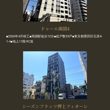
ドゥーエ両国4
■2026年4月竣工■両国駅徒歩12分■総戸数39戸■東京都墨田区石原4-
1-4■地上11階 RC造
シーズンフラッツ押上フィオーレ