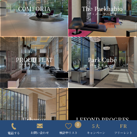
COMFORIA
The Parkhabio
コンフォリア
ザ・パークハビオ
PROUD FLAT
Park Cube
プラウドフラット
パークキューブ
Urbanex
LEFOND PROGRES
アーバネックス
ルフォンプログレ
0
キャンペーン
フリーレント
検討中リスト
お問い合わせ
電話する