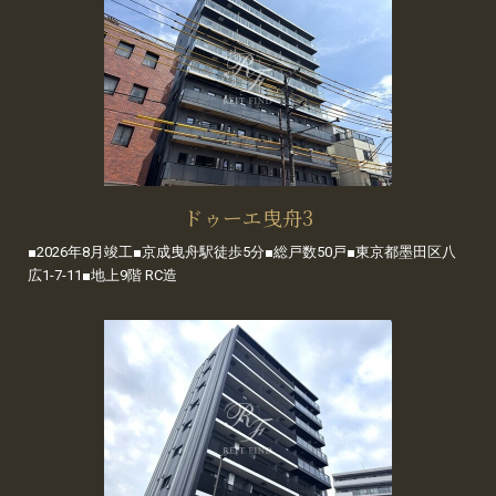
ドゥーエ曳舟3
■2026年8月竣工■京成曳舟駅徒歩5分■総戸数50戸■東京都墨田区八
広1-7-11■地上9階 RC造