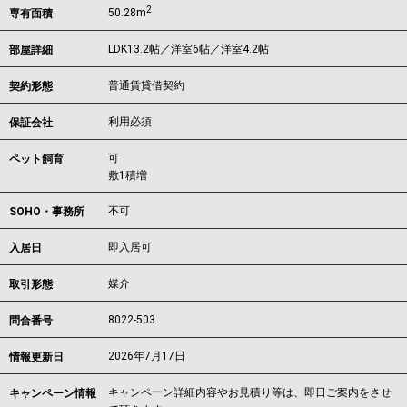
2
50.28m
専有面積
LDK13.2帖／洋室6帖／洋室4.2帖
部屋詳細
普通賃貸借契約
契約形態
利用必須
保証会社
可
ペット飼育
敷1積増
不可
SOHO・事務所
即入居可
入居日
媒介
取引形態
8022-503
問合番号
2026年7月17日
情報更新日
キャンペーン詳細内容やお見積り等は、即日ご案内をさせ
キャンペーン情報