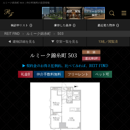
ルミーク錦糸町 503｜仲介料無料の賃貸情報
5大
週間／閲覧
フリーレント
キャンペーン
ランキング
検索
0
0
0
検討中リスト
保存した条件
最近見た物件
REIT FIND
ルミーク錦糸町
503
建物詳細を見る
空室一覧を見る
13名／閲覧済
新 築
ルミーク錦糸町 503
還元率UP
▶ 契約金のお得さ圧倒的。比べてみれば、REIT FIND
礼金0
仲介手数料無料
フリーレント
ペット可