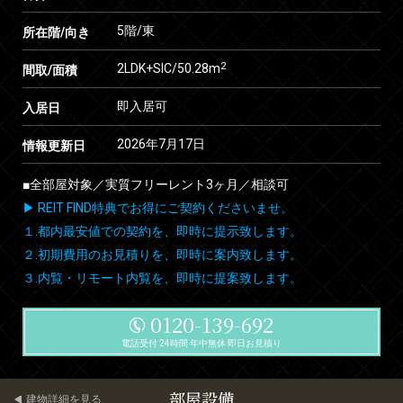
5階/東
所在階/向き
2
2LDK+SIC/50.28m
間取/面積
即入居可
入居日
2026年7月17日
情報更新日
■全部屋対象／実質フリーレント3ヶ月／相談可
▶ REIT FIND特典でお得にご契約くださいませ。
１.都内最安値での契約を、即時に提示致します。
２.初期費用のお見積りを、即時に案内致します。
３.内覧・リモート内覧を、即時に提案致します。
0120-139-692
電話受付 24時間 年中無休 即日お見積り
部屋設備
建物詳細を見る