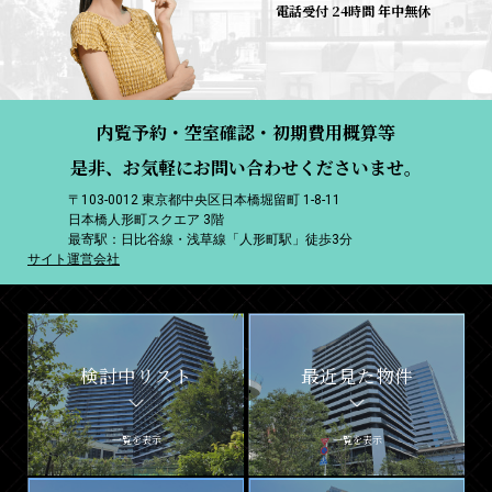
電話受付 24時間 年中無休
内覧予約・空室確認・初期費用概算等
是非、お気軽にお問い合わせくださいませ。
〒103-0012 東京都中央区日本橋堀留町 1-8-11
日本橋人形町スクエア 3階
最寄駅：日比谷線・浅草線「人形町駅」徒歩3分
サイト運営会社
検討中リスト
最近見た物件
一覧を表示
一覧を表示