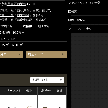
ブランドマンション検索
東京都
豊島区
西巣鴨
4-23-8
都電荒川線
「
西ヶ原四丁目駅
」徒歩2分
区検索
都営三田線
「
西巣鴨駅
」徒歩5分
路線・駅検索
都電荒川線
「
新庚申塚駅
」徒歩5分
2023年3月
総階数
地上9階
フリーレント検索
5.5万円 - 20.5万円
LDK - 2LDK
2
2
6.22m
- 50.01m
を見る
周辺マップ
フリーレント
検討中
お問合せ
詳細