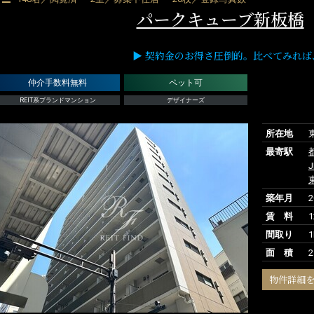
パークキューブ新板橋
▶ 契約金のお得さ圧倒的。比べてみれば、RE
仲介手数料無料
ペット可
REIT系ブランドマンション
デザイナーズ
所在地
最寄駅
築年月
賃 料
1
間取り
1
面 積
2
物件詳細