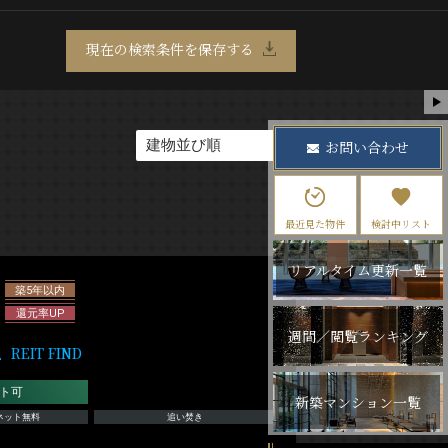
現在の検索条件を保存する
お問い合わせ
最近見た物件
検討中リスト
リアルタイム更新一覧
築5年以内
還元率UP
週間／閲覧ランキング
IT FIND
ト可
新築マンション一覧
ネット無料
追い焚き