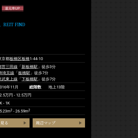
還元率UP
IT FIND
東京都
板橋区
板橋
1-44-10
都営三田線
「
新板橋駅
」徒歩3分
JR埼京線
「
板橋駅
」徒歩7分
東武東上線
「
下板橋駅
」徒歩7分
2016年11月
総階数
地上13階
2.5万円 - 12.5万円
K - 1K
2
2
5.23m
- 26.59m
を見る
周辺マップ