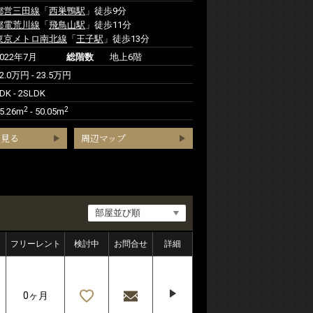
都営三田線
「
西巣鴨駅
」徒歩9分
都電荒川線
「
飛鳥山駅
」徒歩11分
東京メトロ南北線
「
王子駅
」徒歩13分
2022年7月
総階数
地上6階
2.0万円 - 23.5万円
DK - 2SLDK
2
2
5.26m
- 50.05m
を見る
周辺マップ
フリーレント
検討中
お問合せ
詳細
0ヶ月