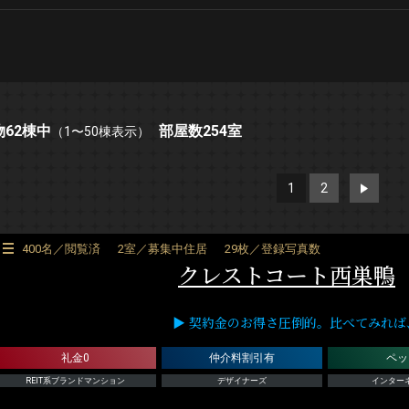
物62棟中
部屋数254室
（1〜50棟表示）
1
2
>
400名／閲覧済
2室／募集中住居
29枚／登録写真数
クレストコート西巣鴨
▶ 契約金のお得さ圧倒的。比べてみれば、RE
礼金0
仲介料割引有
ペッ
REIT系ブランドマンション
デザイナーズ
インター