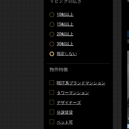
リビングの広さ
10帖以上
15帖以上
20帖以上
30帖以上
指定しない
物件特徴
REIT系ブランドマンション
タワーマンション
デザイナーズ
分譲賃貸
ペット可