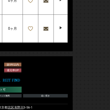
0ヶ月
0ヶ月
築5年以内
還元率UP
IT FIND
ト可
ネット無料
追い焚き
東京都
北区
滝野川
3-56-1