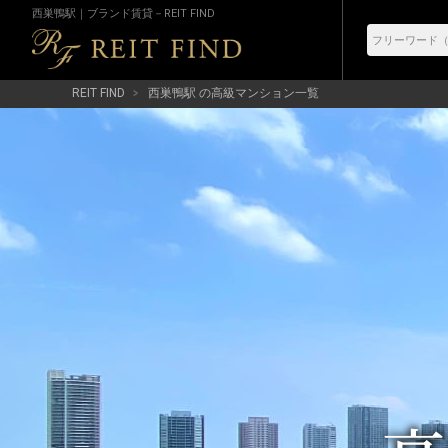
西巣鴨駅｜ブランド賃貸－REIT FIND
REIT FIND
西巣鴨駅 の高級マンション一覧