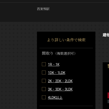
西巣鴨駅
建
より詳しい条件で検索
間取り
（複数選択可）
1R・1K
1DK・1LDK
2K・2DK・2LDK
3K・3DK・3LDK
4LDK以上