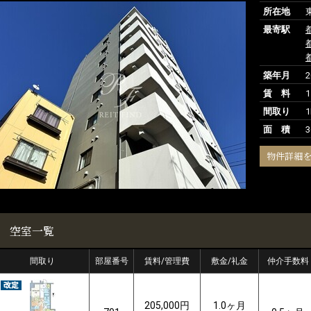
所在地
最寄駅
築年月
賃 料
1
間取り
1
面 積
3
物件詳細
空室一覧
間取り
部屋番号
賃料/管理費
敷金/礼金
仲介手数料
205,000円
1.0ヶ月