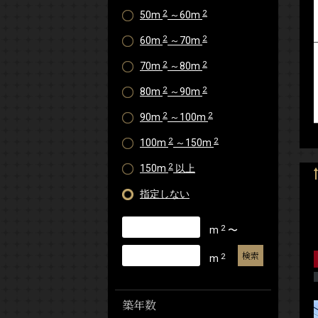
2
2
50m
～60m
2
2
60m
～70m
2
2
70m
～80m
2
2
80m
～90m
2
2
90m
～100m
2
2
100m
～150m
2
150m
以上
指定しない
2
m
〜
2
m
築年数