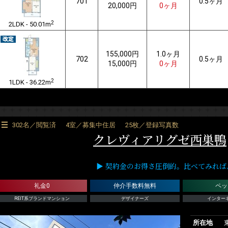
701
0.5ヶ月
20,000円
0ヶ月
2
2LDK - 50.01m
155,000円
1.0ヶ月
702
0.5ヶ月
15,000円
0ヶ月
2
1LDK - 36.22m
302名／閲覧済
4室／募集中住居
25枚／登録写真数
クレヴィアリグゼ西巣鴨
▶ 契約金のお得さ圧倒的。比べてみれば、RE
礼金0
仲介手数料無料
ペッ
REIT系ブランドマンション
デザイナーズ
インター
所在地