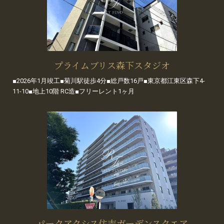
プライムブリス森下スタジオ
■2026年1月竣工■菊川駅徒歩4分■総戸数16戸■東京都江東区森下4-
11-10■地上10階 RC造■フリーレント1ヶ月
パークアクシス住吉ガーデンスクエア