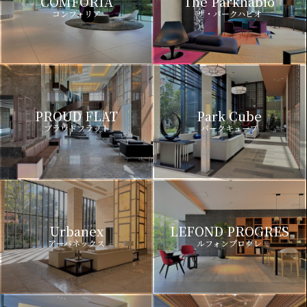
COMFORIA
The Parkhabio
コンフォリア
ザ・パークハビオ
PROUD FLAT
Park Cube
プラウドフラット
パークキューブ
Urbanex
LEFOND PROGRES
アーバネックス
ルフォンプログレ