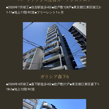
■2026年7月竣工■住吉駅徒歩4分■総戸数128戸■東京都江東区猿江2-
1-11■地上11階 RC造■フリーレント1ヶ月
ガリシア森下6
■2026年4月竣工■森下駅徒歩4分■総戸数21戸■東京都江東区森下1-
18-2■地上12階 RC造