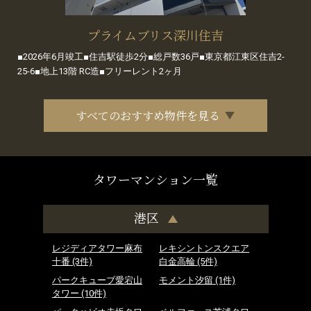
プライムブリス深川住吉
■2026年6月竣工■住吉駅徒歩2分■総戸数36戸■東京都江東区住吉2-
25-6■地上13階 RC造■フリーレント2ヶ月
すべてのおすすめ物件を見る
タワーマンション一覧
港区
レジディアタワー麻布
レキシントンスクエア
十番
(3件)
白金高輪
(5件)
パークキューブ愛宕山
モメント汐留
(1件)
タワー
(10件)