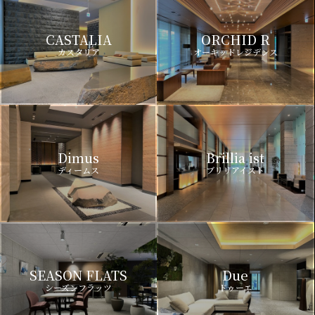
CASTALIA
ORCHID R
カスタリア
オーキッドレジデンス
Dimus
Brillia ist
ディームス
ブリリアイスト
SEASON FLATS
Due
シーズンフラッツ
ドゥーエ