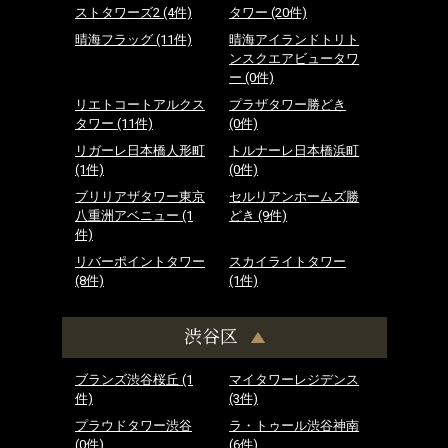
ストタワーズ2
(4件)
タワー
(20件)
晴海フラッグ
(11件)
晴海アイランドトリト
ンスクエアビュータワ
ー
(0件)
リエトコートアルクス
プラザタワー勝どき
タワー
(11件)
(0件)
リガーレ日本橋人形町
トルナーレ日本橋浜町
(1件)
(0件)
ブリリアザタワー東京
セルリアンホームズ勝
八重洲アベニュー
(1
どき
(9件)
件)
リバーポイントタワー
スカイライトタワー
(8件)
(1件)
渋谷区
ブランズ渋谷桜丘
(1
マイタワーレジデンス
件)
(3件)
プラウドタワー渋谷
ラ・トゥール渋谷神南
(0件)
(6件)