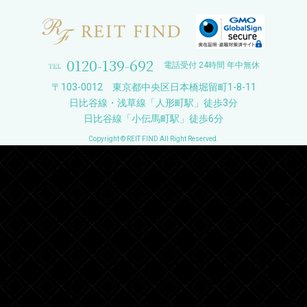
0120-139-692
電話受付 24時間 年中無休
〒103-0012 東京都中央区日本橋堀留町1-8-11
日比谷線・浅草線「人形町駅」徒歩3分
日比谷線「小伝馬町駅」徒歩6分
Copyright © REIT FIND All Right Reserved.