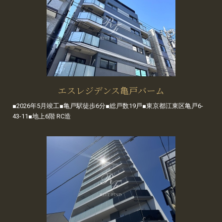
エスレジデンス亀戸バーム
■2026年5月竣工■亀戸駅徒歩6分■総戸数19戸■東京都江東区亀戸6-
43-11■地上6階 RC造