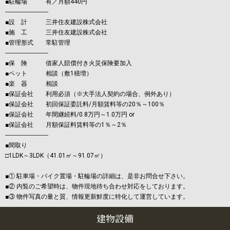
■駐輪場 有／月額440円
―――――――
■設 計 三井住友建設株式会社
■施 工 三井住友建設株式会社
■管理形式 常駐管理
―――――――
■保 険 借家人賠償付き火災保険要加入
■ペット 相談（敷1積増）
■楽 器 相談
■保証会社 利用必須（※大手法人契約の場合、例外あり）
■保証会社 初回保証委託料/月額賃料等の20％～100％
■保証会社 年間継続料/0.8万円～1.0万円 or
■保証会社 月額保証料賃料等の1％～2％
―――――――
■間取り
□1LDK～3LDK（41.01㎡～91.07㎡）
■① 駐車場・バイク置場・駐輪場の詳細は、是非お問合せ下さい。
■② 内覧のご希望時は、物件現地待ち合わせ対応をしております。
■③ 物件写真の量と質、情報更新鮮度に特化して運営しています。
建物設備