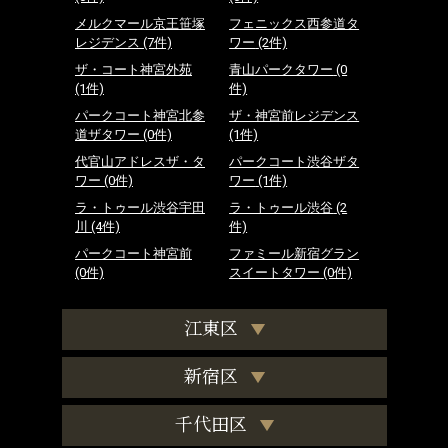
メルクマール京王笹塚
フェニックス西参道タ
レジデンス
(7件)
ワー
(2件)
ザ・コート神宮外苑
青山パークタワー
(0
(1件)
件)
パークコート神宮北参
ザ・神宮前レジデンス
道ザタワー
(0件)
(1件)
代官山アドレスザ・タ
パークコート渋谷ザタ
ワー
(0件)
ワー
(1件)
ラ・トゥール渋谷宇田
ラ・トゥール渋谷
(2
川
(4件)
件)
パークコート神宮前
ファミール新宿グラン
(0件)
スイートタワー
(0件)
江東区
新宿区
千代田区