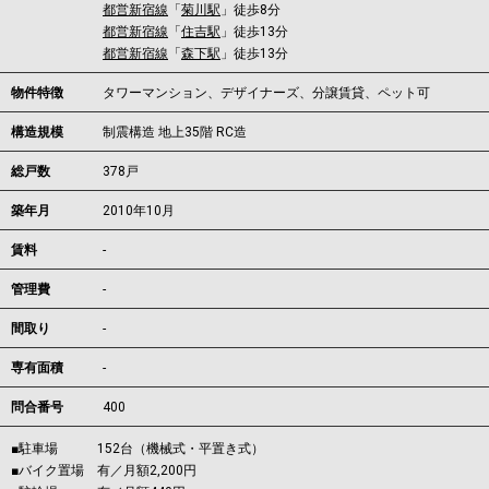
都営新宿線
「
菊川駅
」徒歩8分
都営新宿線
「
住吉駅
」徒歩13分
都営新宿線
「
森下駅
」徒歩13分
物件特徴
タワーマンション、デザイナーズ、分譲賃貸、ペット可
構造規模
制震構造 地上35階 RC造
総戸数
378戸
築年月
2010年10月
賃料
-
管理費
-
間取り
-
専有面積
-
問合番号
400
■駐車場 152台（機械式・平置き式）
■バイク置場 有／月額2,200円