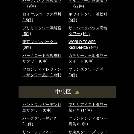
パークハビオ赤坂タワ
ベルファース芝浦タワ
ー
(9件)
ー
(22件)
ロイヤルパークス品川
ホワイトタワー浜松町
(15件)
(6件)
ブリリアタワー浜離宮
ザ・パークハウス高輪
(5件)
タワー
(1件)
東京ツインパークス
WORLD TOWER
(0件)
RESIDENCE
(1件)
パークコート赤坂檜町
カテリーナ三田タワー
ザタワー
(0件)
スイート
(0件)
フロンティアレジデン
ブランズタワー芝浦
スザタワー品川
(16件)
(0件)
中央区
セントラルガーデン月
ブリリアイストタワー
島ザタワー
(0件)
勝どき
(14件)
パークタワー勝どき
グランドシティタワー
(11件)
月島
(30件)
リバーシティ21イー
ザ東京タワーズミッド