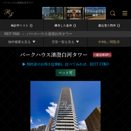
パークハウス清澄白河タワー
5大
週間／閲覧
フリーレント
キャンペーン
ランキング
検索
0
0
0
検討中リスト
保存した条件
最近見た物件
REIT FIND
パークハウス清澄白河タワー
物件概要を見る
空室一覧を見る
418名／閲覧済
パークハウス清澄白河タワー
還元率UP
▶ 契約金のお得さ圧倒的。比べてみれば、REIT FIND
ペット可