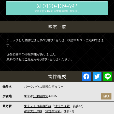
0120-139-692
電話受付 24時間 年中無休 即日お見積り
空室一覧
チェックした物件はまとめてお問い合わせ、検討中リストに追加できま
す。
現在公開中の部屋情報がありません。
最新の情報は
こちら
からお問い合わせください。
物件概要
物件名
パークハウス清澄白河タワー
所在地
東京都
江東区
白河
4-9-25
MAP
最寄駅
東京メトロ半蔵門線
「
清澄白河駅
」徒歩6分
都営大江戸線
「
清澄白河駅
」徒歩9分