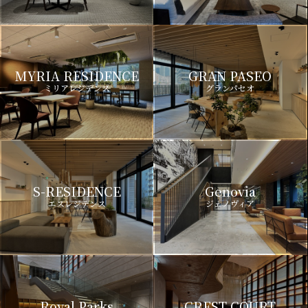
MYRIA RESIDENCE
GRAN PASEO
ミリアレジデンス
グランパセオ
S-RESIDENCE
Genovia
エスレジデンス
ジェノヴィア
Royal Parks
CREST COURT