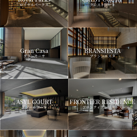
ロイヤルパークス
クレストコート
Gran Casa
BRANSIESTA
グランカーサ
ブランシエスタ
ASYL COURT
FRONTIER RESIDENCE
アジールコート
フロンティアレジデンス