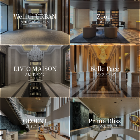
Wellith URBAN
Zoom
ウエリスアーバン
ズーム
LIVIO MAISON
Belle Face
リビオメゾン
ベルファース
GEOENT
Prime Bliss
ジオエント
プライムブリス