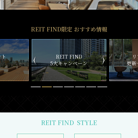
REIT FIND限定 おすすめ情報
ND
リアルタイム
新
ペーン
更新一覧チェック
REIT FIND
STYLE